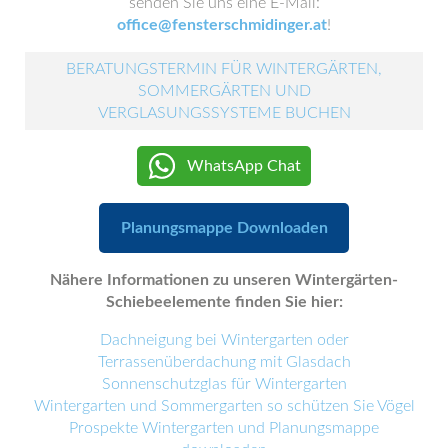
senden Sie uns eine E-Mail:
office@fensterschmidinger.at
!
BERATUNGSTERMIN FÜR WINTERGÄRTEN,
SOMMERGÄRTEN UND
VERGLASUNGSSYSTEME BUCHEN
WhatsApp Chat
Planungsmappe Downloaden
Nähere Informationen zu unseren Wintergärten-
Schiebeelemente finden Sie hier:
Dachneigung bei Wintergarten oder
Terrassenüberdachung mit Glasdach
Sonnenschutzglas für Wintergarten
Wintergarten und Sommergarten so schützen Sie Vögel
Prospekte Wintergarten und Planungsmappe