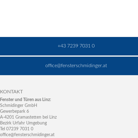
+43 7239 7031 0
office@fensterschmidinger.at
KONTAKT
Fenster und Türen aus Linz:
Schmidinger GmbH
Gewerbepark 6
A-4201 Gramastetten bei Linz
Bezirk Urfahr Umgebung
Tel 07239 7031 0
office@fensterschmidinger.at