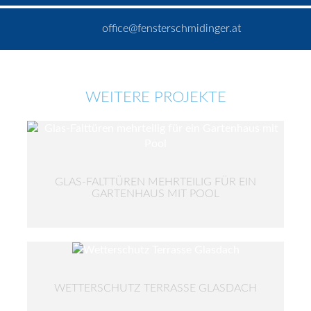
office@fensterschmidinger.at
WEITERE PROJEKTE
GLAS-FALTTÜREN MEHRTEILIG FÜR EIN
GARTENHAUS MIT POOL
WETTERSCHUTZ TERRASSE GLASDACH