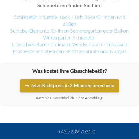
Schiebetüren finden Sie hier:
Schiebetür Industrial Look / Loft Style für innen und
außen
Schiebe-Elemente für Ihren Sommergarten oder Balkon
Wintergarten Schiebetür
Glasschiebetüren optimaler Windschutz für Terrassen
Prospekte Schiebetüren SF 20 gerahmte und Nurglas
Was kostet Ihre Glasschiebetür?
→ Jetzt Richtpreis in 2 Minuten berechnen
Kostenlos. Unverbindlich. Ohne Anmeldung.
+43 7239 7031 0