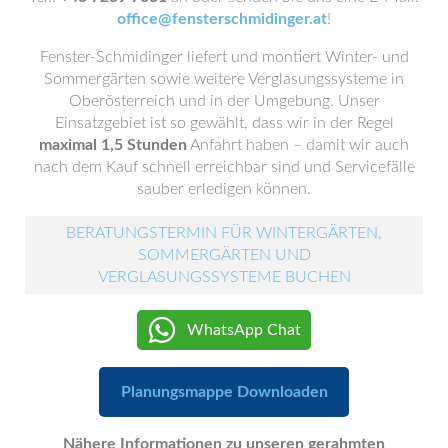
office@fensterschmidinger.at
!
Fenster-Schmidinger liefert und montiert Winter- und
Sommergärten sowie weitere Verglasungssysteme in
Oberösterreich und in der Umgebung. Unser
Einsatzgebiet ist so gewählt, dass wir in der Regel
maximal 1,5 Stunden
Anfahrt haben – damit wir auch
nach dem Kauf schnell erreichbar sind und Servicefälle
sauber erledigen können.
BERATUNGSTERMIN FÜR WINTERGÄRTEN,
SOMMERGÄRTEN UND
VERGLASUNGSSYSTEME BUCHEN
WhatsApp Chat
Planungsmappe Downloaden
Nähere Informationen zu unseren gerahmten