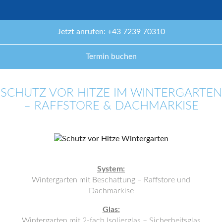
Jetzt anrufen: +43 7239 70310
Termin buchen
SCHUTZ VOR HITZE IM WINTERGARTEN
– RAFFSTORE & DACHMARKISE
System:
Wintergarten mit Beschattung – Raffstore und
Dachmarkise
Glas:
Wintergarten mit 2-fach Isolierglas – Sicherheitsglas