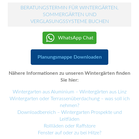
BERATUNGSTERMIN FÜR WINTERGÄRTEN,
SOMMERGÄRTEN UND
VERGLASUNGSSYSTEME BUCHEN
WhatsApp Chat
Planungsmappe Downloaden
Nähere Informationen zu unseren Wintergärten finden
Sie hier:
Wintergarten aus Aluminium – Wintergärten aus Linz
Wintergarten oder Terrassenüberdachung – was soll ich
nehmen?
Downloadbereich – Wintergarten Prospekte und
Leitfäden
Rollläden oder Raffstore
Fenster auf oder zu bei Hitze?