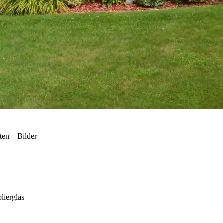
en – Bilder
lierglas