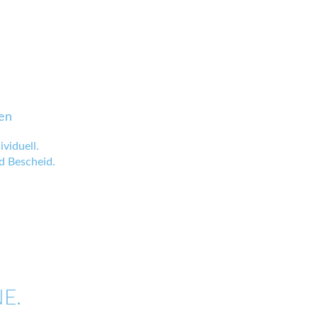
en
viduell.
 Bescheid.
E.