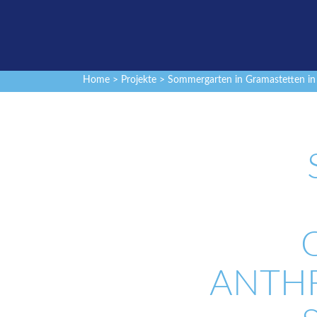
Home
>
Projekte
> Sommergarten in Gramastetten in 
ANTHR