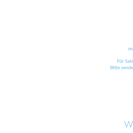
m
Für Sal
Bitte send
W