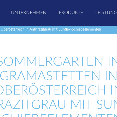
UNTERNEHMEN
PRODUKTE
LEISTUN
Oberösterreich in Anthrazitgrau mit Sunflex-Schiebeelementen
SOMMERGARTEN I
GRAMASTETTEN I
OBERÖSTERREICH I
AZITGRAU MIT SU