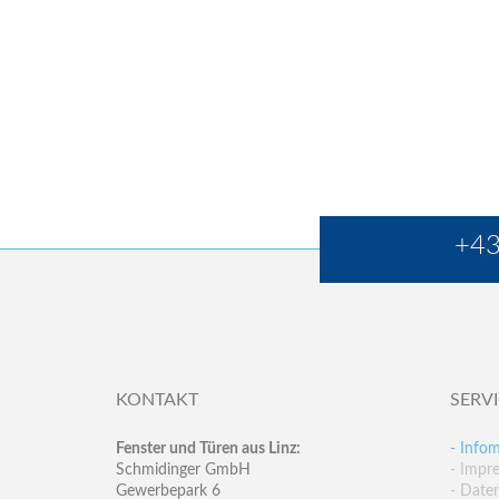
+43
KONTAKT
SERV
Fenster und Türen aus Linz:
- Infom
Schmidinger GmbH
- Impr
Gewerbepark 6
- Date