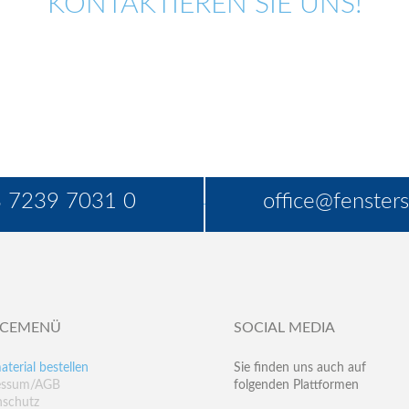
KONTAKTIEREN SIE UNS!
 7239 7031 0
office@fensters
ICEMENÜ
SOCIAL MEDIA
aterial bestellen
Sie finden uns auch auf
essum/AGB
folgenden Plattformen
nschutz