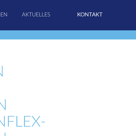
GEN
AKTUELLES
KONTAKT
N
N
N
NFLEX-