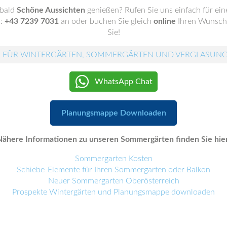
 bald
Schöne Aussichten
genießen? Rufen Sie uns einfach für ei
.:
+43 7239 7031
an oder buchen Sie gleich
online
Ihren Wunscht
Sie!
 FÜR WINTERGÄRTEN, SOMMERGÄRTEN UND VERGLASUN
WhatsApp Chat
Planungsmappe Downloaden
Nähere Informationen zu unseren Sommergärten finden Sie hier
Sommergarten Kosten
Schiebe-Elemente für Ihren Sommergarten oder Balkon
Neuer Sommergarten Oberösterreich
Prospekte Wintergärten und Planungsmappe downloaden