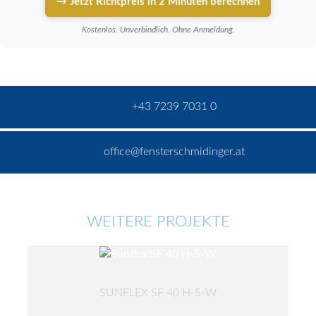
→ Jetzt Richtpreis in 2 Minuten berechnen
Kostenlos. Unverbindlich. Ohne Anmeldung.
+43 7239 7031 0
office@fensterschmidinger.at
WEITERE PROJEKTE
SUNFLEX SF 40 H-S-W