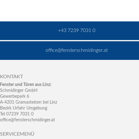
+43 7239 7031 0
office@fensterschmidinger.at
KONTAKT
Fenster und Türen aus Linz:
Schmidinger GmbH
Gewerbepark 6
A-4201 Gramastetten bei Linz
Bezirk Urfahr Umgebung
Tel 07239 7031 0
office@fensterschmidinger.at
SERVICEMENÜ