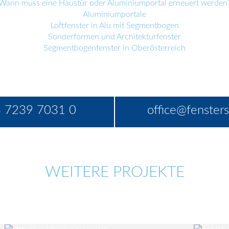
Wann muss eine Haustür oder Aluminiumportal erneuert werden
Aluminiumportale
Loftfenster in Alu mit Segmentbogen
Sonderformen und Architekturfenster
Segmentbogenfenster in Oberösterreich
 7239 7031 0
office@fensters
WEITERE PROJEKTE