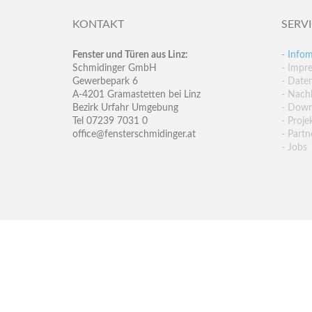
KONTAKT
SERV
Fenster und Türen aus Linz:
- Infom
Schmidinger GmbH
- Impr
Gewerbepark 6
- Date
A-4201 Gramastetten bei Linz
- Nachh
Bezirk Urfahr Umgebung
- Down
Tel 07239 7031 0
- Proje
office@fensterschmidinger.at
- Partn
- Jobs