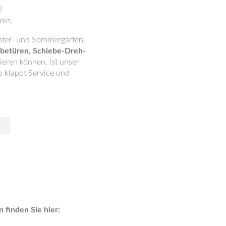
?
min.
inter- und Sommergärten,
ebetüren, Schiebe-Dreh-
ieren können, ist unser
o klappt Service und
finden Sie hier: