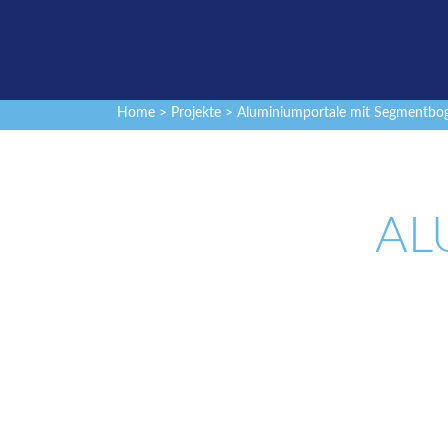
Home
>
Projekte
> Aluminiumportale mit Segmentbo
AL