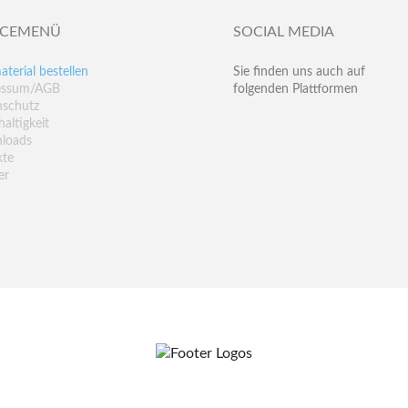
ICEMENÜ
SOCIAL MEDIA
aterial bestellen
Sie finden uns auch auf
essum/AGB
folgenden Plattformen
nschutz
altigkeit
loads
kte
er