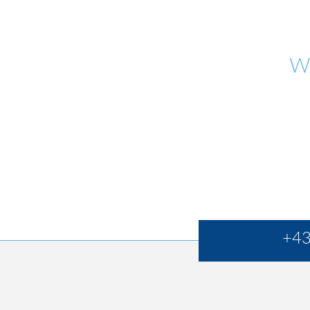
W
+43