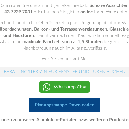
Dann rufen Sie uns an und genießen Sie bald
Schöne Aussichten
:
+43 7239 7031
oder buchen Sie gleich
online
Ihren Wunschter
fert und montiert in Oberösterreich plus Umgebung nicht nur W
überdachungen, Balkon- und Terrassenverglasungen, Glasschi
er und Haustüren
. Damit wir nach dem Kauf wirklich schnell reag
st auf eine
maximale Fahrtzeit von ca. 1,5 Stunden
begrenzt – s
Nachbetreuung auch im Alltag zuverlässig.
Wir freuen uns auf Sie!
BERATUNGSTERMIN FÜR FENSTER UND TÜREN BUCHEN
WhatsApp Chat
Planungsmappe Downloaden
ionen zu unseren Aluminium-Portalen bzw. weiteren Produkten 