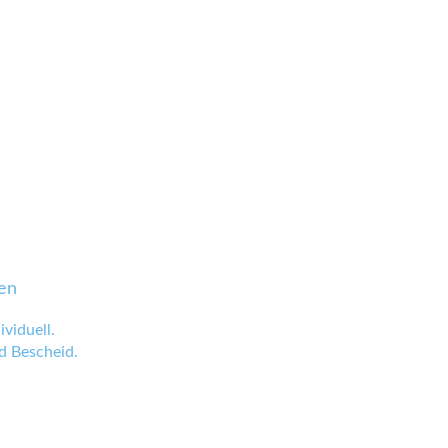
en
viduell.
 Bescheid.