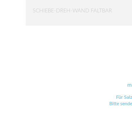
SCHIEBE-DREH-WAND FALTBAR
m
Für Sal
Bitte send