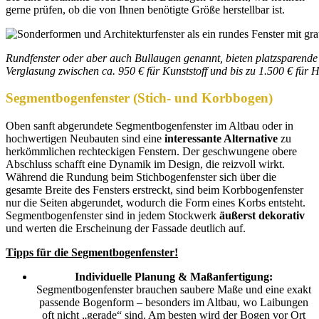
gerne prüfen, ob die von Ihnen benötigte Größe herstellbar ist.
Rundfenster oder aber auch Bullaugen genannt, bieten platzsparende 
Verglasung zwischen ca. 950 € für Kunststoff und bis zu 1.500 € für H
Segmentbogenfenster (Stich- und Korbbogen)
Oben sanft abgerundete Segmentbogenfenster im Altbau oder in
hochwertigen Neubauten sind eine
interessante Alternative
zu
herkömmlichen rechteckigen Fenstern. Der geschwungene obere
Abschluss schafft eine Dynamik im Design, die reizvoll wirkt.
Während die Rundung beim Stichbogenfenster sich über die
gesamte Breite des Fensters erstreckt, sind beim Korbbogenfenster
nur die Seiten abgerundet, wodurch die Form eines Korbs entsteht.
Segmentbogenfenster sind in jedem Stockwerk
äußerst dekorativ
und werten die Erscheinung der Fassade deutlich auf.
Tipps für die Segmentbogenfenster!
Individuelle Planung & Maßanfertigung:
Segmentbogenfenster brauchen saubere Maße und eine exakt
passende Bogenform – besonders im Altbau, wo Laibungen
oft nicht „gerade“ sind. Am besten wird der Bogen vor Ort