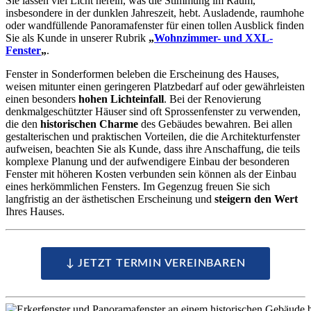
Sie lassen viel Licht herein, was die Stimmung im Raum,
insbesondere in der dunklen Jahreszeit, hebt. Ausladende, raumhohe
oder wandfüllende Panoramafenster für einen tollen Ausblick finden
Sie als Kunde in unserer Rubrik
„
Wohnzimmer- und XXL-
Fenster
„
.
Fenster in Sonderformen beleben die Erscheinung des Hauses,
weisen mitunter einen geringeren Platzbedarf auf oder gewährleisten
einen besonders
hohen Lichteinfall
. Bei der Renovierung
denkmalgeschützter Häuser sind oft Sprossenfenster zu verwenden,
die den
historischen Charme
des Gebäudes bewahren. Bei allen
gestalterischen und praktischen Vorteilen, die die Architekturfenster
aufweisen, beachten Sie als Kunde, dass ihre Anschaffung, die teils
komplexe Planung und der aufwendigere Einbau der besonderen
Fenster mit höheren Kosten verbunden sein können als der Einbau
eines herkömmlichen Fensters. Im Gegenzug freuen Sie sich
langfristig an der ästhetischen Erscheinung und
steigern den Wert
Ihres Hauses.
↓ JETZT TERMIN VEREINBAREN