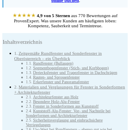
online buchen
.
★★★★★
4,9 von 5 Sternen
aus 770 Bewertungen auf
ProvenExpert. Was unsere Kunden am häufigsten loben:
Kompetenz, Sauberkeit und Termintreue.
Inhaltsverzeichnis
Zeitgemäße Rundfenster und Sonderfenster in
Oberösterreich – ein Überblick
Rundfenster (Bullaugen)
Segmentbogenfenster (Stich- und Korbbogen)
Dreiecksfenster und Trapezfenster in Dachschrägen
Rauten- und Sprossenfenster
Erkerfenster und Panoramafenster
Materialien und Verglasungen für Fenster in Sonderformen
+ Architekturfenster
Architekturfenster aus Holz
Besondere Holz-Alu-Fenster
Fenster in Sonderformen aus Kunststoff
Kunststoff-Alu-Fenster: Vor- und Nachteile bei
Sonderformen und Architekturfenster
Sicherheitsverglasung und einbruchsichere
Verriegelungen
Uw-Wert bei Rundfenstern – ebenso gut wie bei