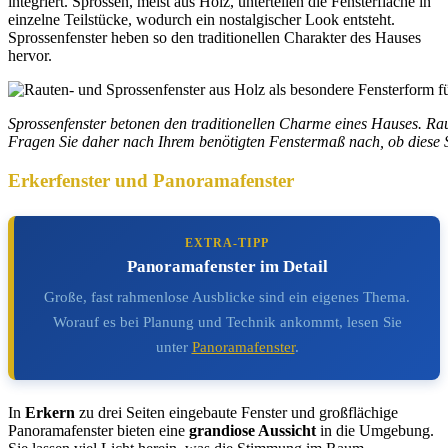
integriert. Sprossen, meist aus Holz, unterteilen die Fensterfläche in
einzelne Teilstücke, wodurch ein nostalgischer Look entsteht.
Sprossenfenster heben so den traditionellen Charakter des Hauses
hervor.
Sprossenfenster betonen den traditionellen Charme eines Hauses. Rau
Fragen Sie daher nach Ihrem benötigten Fenstermaß nach, ob diese 
Erkerfenster und Panoramafenster
EXTRA-TIPP
Panoramafenster im Detail
Große, fast rahmenlose Ausblicke sind ein eigenes Thema.
Worauf es bei Planung und Technik ankommt, lesen Sie
unter
Panoramafenster
.
In
Erkern
zu drei Seiten eingebaute Fenster und großflächige
Panoramafenster bieten eine
grandiose Aussicht
in die Umgebung.