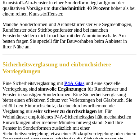
Kunststoff-Alu-Fenster in einer Sonderform liegt aufgrund der
qualitativen Vorzüge um
durchschnittlich 40 Prozent
höher als bei
einem reinen Kunststofffenster.
Manche Sonderformen und Architekturfenster wie Segmentbogen,
Rundfenster oder Stichbogenfenster sind bei manchen
Fensterherstellern nicht machbar mit der Aluminiumschale. Am
besten fragen Sie speziell für Ihr Bauvorhaben beim Anbieter in
Ihrer Nähe an.
Sicherheitsverglasung und einbruchsichere
Verriegelungen
Eine Sicherheitsverglasung mit
P4A-Glas
und eine spezielle
Verriegelung sind
sinnvolle Ergänzungen
für Rundfenster und
Fenster in sonstigen Sonderformen. Eine Sicherheitsverglasung
bietet einen effektiven Schutz vor Verletzungen bei Glasbruch. Sie
erhöht den Einbruchschutz, da eine durchwurfhemmende
Verglasung nur
sehr schwer zu durchschlagen
ist. Für
Wohnhäuser empfohlenes P4A-Sicherheitsglas hält mechanischen
Einwirkungen über mehrere Minuten hinweg stand. Sind Ihre
Fenster in Sonderformen zusätzlich mit einer
Sicherheitsverriegelung, etwa einer Pilzkopfverriegelung oder einem