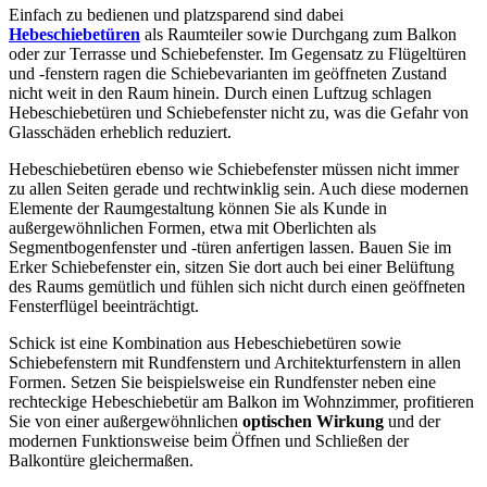
Einfach zu bedienen und platzsparend sind dabei
Hebeschiebetüren
als Raumteiler sowie Durchgang zum Balkon
oder zur Terrasse und Schiebefenster. Im Gegensatz zu Flügeltüren
und -fenstern ragen die Schiebevarianten im geöffneten Zustand
nicht weit in den Raum hinein. Durch einen Luftzug schlagen
Hebeschiebetüren und Schiebefenster nicht zu, was die Gefahr von
Glasschäden erheblich reduziert.
Hebeschiebetüren ebenso wie Schiebefenster müssen nicht immer
zu allen Seiten gerade und rechtwinklig sein. Auch diese modernen
Elemente der Raumgestaltung können Sie als Kunde in
außergewöhnlichen Formen, etwa mit Oberlichten als
Segmentbogenfenster und -türen anfertigen lassen. Bauen Sie im
Erker Schiebefenster ein, sitzen Sie dort auch bei einer Belüftung
des Raums gemütlich und fühlen sich nicht durch einen geöffneten
Fensterflügel beeinträchtigt.
Schick ist eine Kombination aus Hebeschiebetüren sowie
Schiebefenstern mit Rundfenstern und Architekturfenstern in allen
Formen. Setzen Sie beispielsweise ein Rundfenster neben eine
rechteckige Hebeschiebetür am Balkon im Wohnzimmer, profitieren
Sie von einer außergewöhnlichen
optischen Wirkung
und der
modernen Funktionsweise beim Öffnen und Schließen der
Balkontüre gleichermaßen.