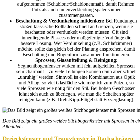
aufgenommen (Schablone/Schablonenmaß), damit Rahmen,
Putz als auch Innenverkleidung später sauber
zusammenpassen.
Beschattung & Verdunkelung mitdenken:
Bei Rundungen
stoßen klassische Rollläden schnell an Grenzen, wenn sie
beschatten oder verdunkelt werden müssen. Oft sind
innenliegende Plissees oder maßgefertigte Vorhänge die
bessere Lösung. Wer Verdunkelung (z.B. Schlafzimmer)
möchte, sollte das gleich bei der Planung ansprechen, damit
Beschattung und Bogenform zusammen funktionieren.
Sprossen, Glasaufteilung & Reinigung:
Segmentbogenfenster wirken mit fein aufgeteilten Sprossen
sehr charmant – zu viele Teilungen können dann aber schnell
„unruhig“ werden. Sinnvoll ist eine Kombination aus Optik
und Alltag: so viel Glasfläche wie möglich zum Putzen, so
viele Sprossen wie nötig für den Stil. Bei hohen Geschossen
lohnt sich auch zu überlegen, wie man die Scheiben später
reinigen kann (z.B. Dreh-Kipp-Flügel statt Fixverglasung).
Das Bild zeigt ein großes weißes Stichbogenfenster mit Sprossen in e
Altbauten.
Dreiecksfenster und Trapezfenster in Dachschrägen