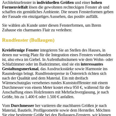
Architekturfenster in
individuellen Größen
und einer
hohen
Formenvielfalt
lösen die gewohnten rechteckigen Fenster ab und
schaffen ein gemütliches Ambiente. Die neuen Fensterformen geben
der Fassade ein einzigartiges Aussehen, das positiv auffällt.
Sie wählen als Kunde unter diesen Fensterformen, um Ihrem
Zuhause ein charmantes Flair zu verleihen:
Rundfenster (Bullaugen)
Kreisförmige Fenster
integrieren Sie an Stellen des Hauses, in
denen nur wenig Platz für die Integration eines Fensters vorhanden
ist, also etwa im Giebel. In Aufenthaltsräumen wie dem Wohn- oder
Schlafzimmer oder im Badezimmer, sind sie ein
interessantes
Gestaltungsmerkmal
, das Ausdrucksstärke sowie Harmonie ins
Raumdesign bringt. Rundfensterpreise in Österreich richten sich
nach der Qualität und dem Material. Ein mit dreifach
Wärmeschutzglas versehenes rundes Kunststofffenster mit einem
Durchmesser von einem Meter kostet etwa 950 €, während für die
Anschaffung eines Holzfensters mit Mehrfachverglasung, je nach
Größe, bis zu 1.400 € oder 1.500 € anfallen.
Vom
Durchmesser
her variieren die machbaren Größen je nach
Material, Bautiefe, Profilgeometrie sowie dem Hersteller. Möchten
Sie eine bestimmte Größe bei den Bullaugen-Fenstern, wir können