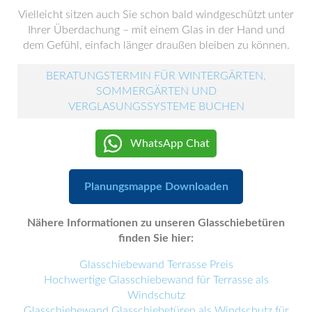
Vielleicht sitzen auch Sie schon bald windgeschützt unter
Ihrer Überdachung – mit einem Glas in der Hand und
dem Gefühl, einfach länger draußen bleiben zu können.
BERATUNGSTERMIN FÜR WINTERGÄRTEN,
SOMMERGÄRTEN UND
VERGLASUNGSSYSTEME BUCHEN
WhatsApp Chat
Planungsmappe Downloaden
Nähere Informationen zu unseren Glasschiebetüren
finden Sie hier:
Glasschiebewand Terrasse Preis
Hochwertige Glasschiebewand für Terrasse als
Windschutz
Glasschiebewand Glasschiebetüren als Windschutz für