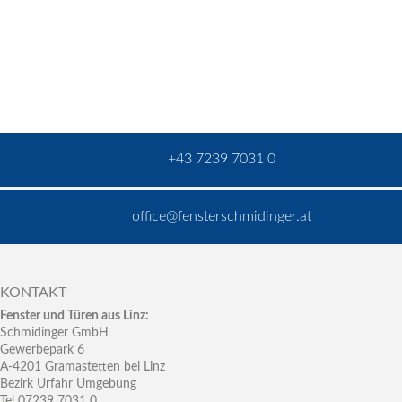
+43 7239 7031 0
office@fensterschmidinger.at
KONTAKT
Fenster und Türen aus Linz:
Schmidinger GmbH
Gewerbepark 6
A-4201 Gramastetten bei Linz
Bezirk Urfahr Umgebung
Tel 07239 7031 0