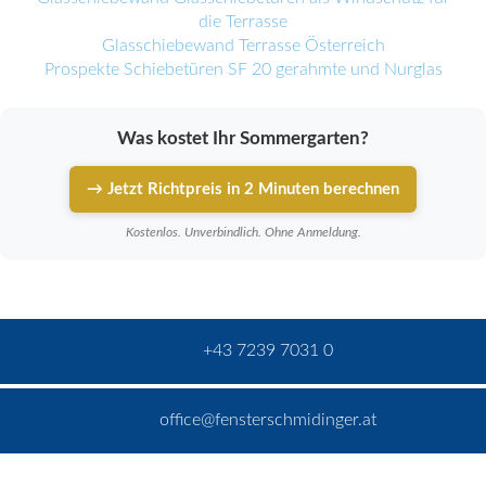
die Terrasse
Glasschiebewand Terrasse Österreich
Prospekte Schiebetüren SF 20 gerahmte und Nurglas
Was kostet Ihr Sommergarten?
→ Jetzt Richtpreis in 2 Minuten berechnen
Kostenlos. Unverbindlich. Ohne Anmeldung.
+43 7239 7031 0
office@fensterschmidinger.at