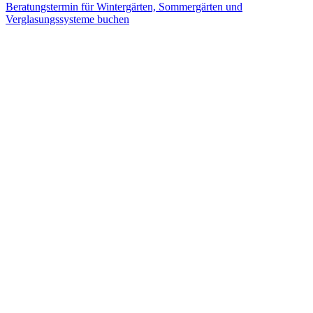
Beratungstermin für Wintergärten, Sommergärten und
Verglasungssysteme buchen