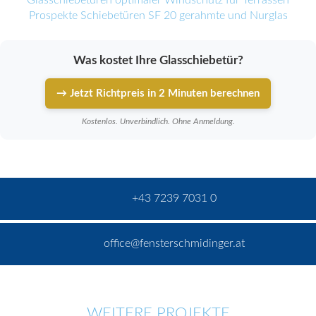
Glasschiebetüren optimaler Windschutz für Terrassen
Prospekte Schiebetüren SF 20 gerahmte und Nurglas
Was kostet Ihre Glasschiebetür?
→ Jetzt Richtpreis in 2 Minuten berechnen
Kostenlos. Unverbindlich. Ohne Anmeldung.
+43 7239 7031 0
office@fensterschmidinger.at
WEITERE PROJEKTE