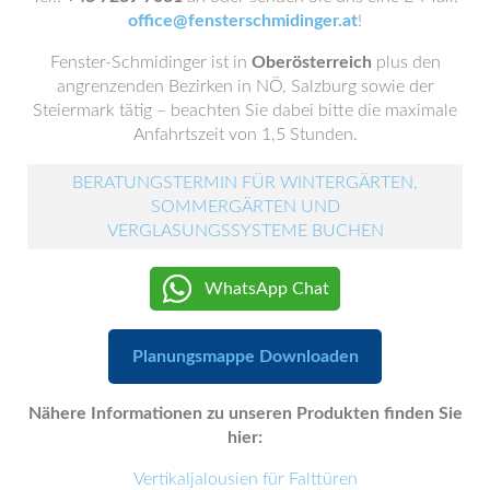
office@fensterschmidinger.at
!
Fenster-Schmidinger ist in
Oberösterreich
plus den
angrenzenden Bezirken in NÖ, Salzburg sowie der
Steiermark tätig – beachten Sie dabei bitte die maximale
Anfahrtszeit von 1,5 Stunden.
BERATUNGSTERMIN FÜR WINTERGÄRTEN,
SOMMERGÄRTEN UND
VERGLASUNGSSYSTEME BUCHEN
WhatsApp Chat
Planungsmappe Downloaden
Nähere Informationen zu unseren Produkten finden Sie
hier:
Vertikaljalousien für Falttüren