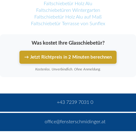
Faltschiebetür Holz Alu
Faltschiebetüren Wintergarten
Faltschiebetür Holz Alu auf Maß
Faltschiebetür Terrasse von Sunflex
Was kostet Ihre Glasschiebetür?
→ Jetzt Richtpreis in 2 Minuten berechnen
Kostenlos. Unverbindlich. Ohne Anmeldung.
+43 7239 7031 0
office@fensterschmidinger.at