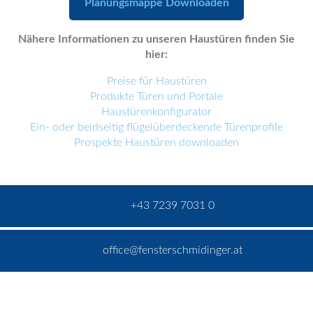
Planungsmappe Downloaden
Nähere Informationen zu unseren Haustüren finden Sie
hier:
Preise für Haustüren
Produkte Türen und Portale
Haustürenkonfigurator
Ein- oder beidseitig flügelüberdeckende Türenprofile
Prospekte Haustüren downloaden
+43 7239 7031 0
office@fensterschmidinger.at