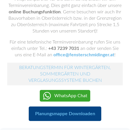
Terminvereinbarung. Dies geht ganz einfach über unsere
online Buchungsfunktion
. Gerne besuchen wir auch Ihr
Bauvorhaben in Oberösterreich bzw. in der Grenzregion
zu Oberösterreich (maximale Fahrtzeit pro Strecke 1,5
Stunden von unserem Standort)!
Für eine telefonische Terminvereinbarung rufen Sie uns
einfach unter Tel.:
+43 7239 7031
an oder senden Sie
uns eine E-Mail an
office@fensterschmidinger.at
!
BERATUNGSTERMIN FÜR WINTERGÄRTEN,
SOMMERGÄRTEN UND
VERGLASUNGSSYSTEME BUCHEN
WhatsApp Chat
Planungsmappe Downloaden