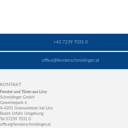
+43 7239 7031 0
office@fensterschmidinger.at
KONTAKT
Fenster und Türen aus Linz:
Schmidinger GmbH
Gewerbepark 6
A-4201 Gramastetten bei Linz
Bezirk Urfahr Umgebung
Tel 07239 7031 0
office@fensterschmidinger.at