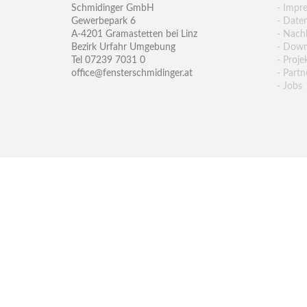
Schmidinger GmbH
- Impr
Gewerbepark 6
- Date
A-4201 Gramastetten bei Linz
- Nachh
Bezirk Urfahr Umgebung
- Down
Tel 07239 7031 0
- Proje
office@fensterschmidinger.at
- Partn
- Jobs