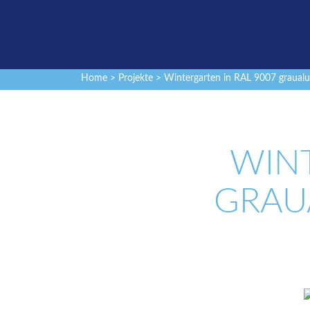
Home
>
Projekte
> Wintergarten in RAL 9007 graualu
WINT
GRAU