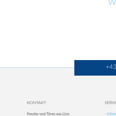
W
+43
KONTAKT
SERV
Fenster und Türen aus Linz:
- Infom