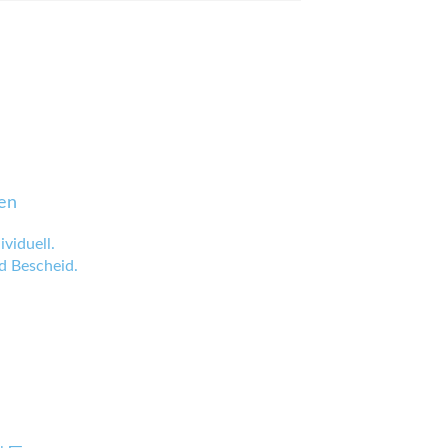
en
viduell.
 Bescheid.