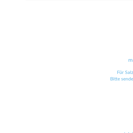
m
Für Sal
Bitte send