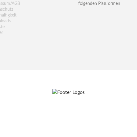
essum/AGB
folgenden Plattformen
nschutz
altigkeit
loads
kte
er