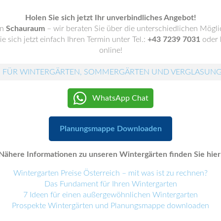
Holen Sie sich jetzt Ihr unverbindliches Angebot!
en
Schauraum
– wir beraten Sie über die unterschiedlichen Mögli
e sich jetzt einfach Ihren Termin unter Tel.:
+43 7239 7031
oder 
online!
 FÜR WINTERGÄRTEN, SOMMERGÄRTEN UND VERGLASUN
WhatsApp Chat
Planungsmappe Downloaden
Nähere Informationen zu unseren Wintergärten finden Sie hier
Wintergarten Preise Österreich – mit was ist zu rechnen?
Das Fundament für Ihren Wintergarten
7 Ideen für einen außergewöhnlichen Wintergarten
Prospekte Wintergärten und Planungsmappe downloaden