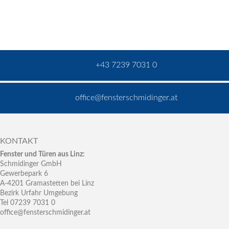
+43 7239 7031 0
office@fensterschmidinger.at
KONTAKT
Fenster und Türen aus Linz:
Schmidinger GmbH
Gewerbepark 6
A-4201 Gramastetten bei Linz
Bezirk Urfahr Umgebung
Tel 07239 7031 0
office@fensterschmidinger.at