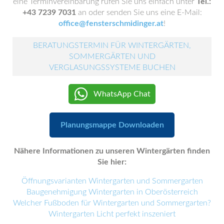
eine Terminvereinbarung rufen Sie uns einfach unter
Tel.:
+43 7239 7031
an oder senden Sie uns eine E-Mail:
office@fensterschmidinger.at
!
BERATUNGSTERMIN FÜR WINTERGÄRTEN,
SOMMERGÄRTEN UND
VERGLASUNGSSYSTEME BUCHEN
WhatsApp Chat
Planungsmappe Downloaden
Nähere Informationen zu unseren Wintergärten finden
Sie hier:
Öffnungsvarianten Wintergarten und Sommergarten
Baugenehmigung Wintergarten in Oberösterreich
Welcher Fußboden für Wintergarten und Sommergarten?
Wintergarten Licht perfekt inszeniert