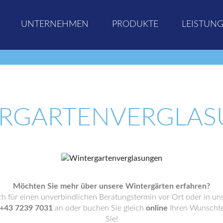
UNTERNEHMEN
PRODUKTE
LEISTUN
RGARTENVERGLA
Möchten Sie mehr über unsere Wintergärten erfahren?
ch für einen unverbindlichen Beratungstermin vor Ort oder in 
+43 7239 7031
an oder buchen Sie gleich
online
Ihren Wunschte
Sie!