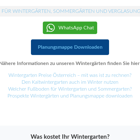
 FÜR WINTERGÄRTEN, SOMMERGÄRTEN UND VERGLASUN
WhatsApp Chat
Planungsmappe Downloaden
Nähere Informationen zu unseren Wintergärten finden Sie hier
Wintergarten Preise Österreich – mit was ist zu rechnen?
Den Kaltwintergarten auch im Winter nutzen
Welcher Fußboden für Wintergarten und Sommergarten?
Prospekte Wintergärten und Planungsmappe downloaden
Was kostet Ihr Wintergarten?