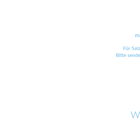
m
Für Sal
Bitte send
W