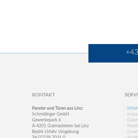
+43
KONTAKT
SERV
Fenster und Türen aus Linz:
- Infom
Schmidinger GmbH
- Impr
Gewerbepark 6
- Date
A-4201 Gramastetten bei Linz
- Nachh
Bezirk Urfahr Umgebung
- Down
Tel 07239 7031 0
- Proje