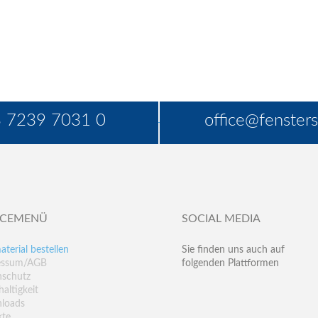
 7239 7031 0
office@fensters
ICEMENÜ
SOCIAL MEDIA
aterial bestellen
Sie finden uns auch auf
essum/AGB
folgenden Plattformen
nschutz
altigkeit
loads
kte