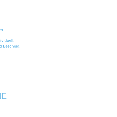
en
viduell.
 Bescheid.
E.