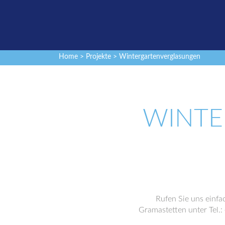
Home
>
Projekte
> Wintergartenverglasungen
WINTE
Rufen Sie uns einfa
Gramastetten unter Tel.: