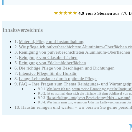
★★★★★
4,9 von 5 Sternen
aus 770 Be
Inhaltsverzeichnis
Material, Pflege und Instandhaltung
Wie pflege ich pulverbeschichtete Aluminium-Oberflächen ri
Reinigung von pulverbeschichteten Aluminium-Oberflächen
Reinigung von Glasoberflächen
Reinigung von Edelstahloberflächen
Die richtige Pflege von Beschlägen und Dichtungen
Intensive Pflege für die Holztür
Lange Lebensdauer durch optimale Pflege
FAQ – Ihre Fragen zum Thema Reinigungs- und Wartungstipp
Was kann ich tun, wenn meine Hauseingangstür hellhörig ist
Ist es normal, dass sich die Türfalle mit dem Schlüssel von a
Haustürfüllung – möglicher Beschichtungsfehler – was tun?
Was kann man tun, wenn das Glas im Luftzwischenraum der H
Haustür reinigen und warten – wir beraten Sie gerne persönl