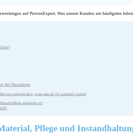
wertungen auf ProvenExpert. Was unsere Kunden am häufigsten loben
chtig?
s für Haustüren
?
ußen nur entriegeln lässt, wenn man die Tür zusätzlich zuzieht?
austürfüllung angelaufen ist?
ich!
Material,
Pflege und Instandhaltun