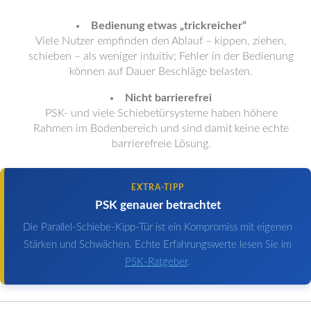
Bedienung etwas „trickreicher“
Viele Nutzer empfinden den Ablauf – kippen, ziehen,
schieben – als weniger intuitiv; Fehler in der Bedienung
können auf Dauer Beschläge belasten.
Nicht barrierefrei
PSK- und viele Schiebetürsysteme haben höhere
Rahmen im Bodenbereich und sind damit keine echte
barrierefreie Lösung.
EXTRA-TIPP
PSK genauer betrachtet
Die Parallel-Schiebe-Kipp-Tür ist ein Kompromiss mit eigenen
Stärken und Schwächen. Echte Erfahrungswerte lesen Sie im
PSK-Ratgeber
.