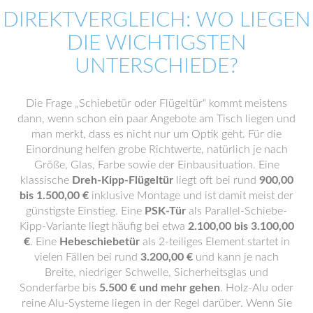
DIREKTVERGLEICH: WO LIEGEN
DIE WICHTIGSTEN
UNTERSCHIEDE?
Die Frage „Schiebetür oder Flügeltür“ kommt meistens
dann, wenn schon ein paar Angebote am Tisch liegen und
man merkt, dass es nicht nur um Optik geht. Für die
Einordnung helfen grobe Richtwerte, natürlich je nach
Größe, Glas, Farbe sowie der Einbausituation. Eine
klassische
Dreh-Kipp-Flügeltür
liegt oft bei rund
900,00
bis 1.500,00 €
inklusive Montage und ist damit meist der
günstigste Einstieg. Eine
PSK-Tür
als Parallel-Schiebe-
Kipp-Variante liegt häufig bei etwa
2.100,00 bis 3.100,00
€
. Eine
Hebeschiebetür
als 2-teiliges Element startet in
vielen Fällen bei rund
3.200,00 €
und kann je nach
Breite, niedriger Schwelle, Sicherheitsglas und
Sonderfarbe bis
5.500 € und mehr gehen
. Holz-Alu oder
reine Alu-Systeme liegen in der Regel darüber. Wenn Sie