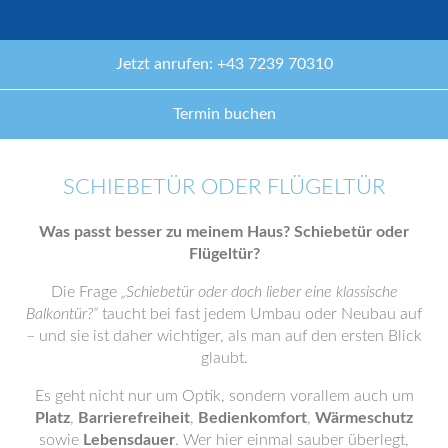
Jetzt anrufen: +43 7239 70310
Termin buchen
SCHIEBETÜR ODER FLÜGELTÜR
Was passt besser zu meinem Haus? Schiebetür oder
Flügeltür?
Die Frage
„Schiebetür oder doch lieber eine klassische
Balkontür?“
taucht bei fast jedem Umbau oder Neubau auf
– und sie ist daher wichtiger, als man auf den ersten Blick
glaubt.
Es geht nicht nur um Optik, sondern vorallem auch um
Platz
,
Barrierefreiheit
,
Bedienkomfort
,
Wärmeschutz
sowie
Lebensdauer
. Wer hier einmal sauber überlegt,