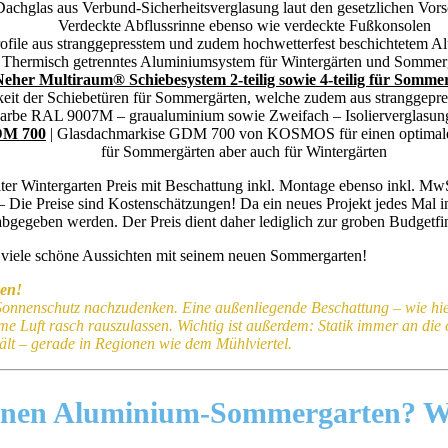
Dachglas aus Verbund-Sicherheitsverglasung laut den gesetzlichen Vors
Verdeckte Abflussrinne ebenso wie verdeckte Fußkonsolen
ofile aus stranggepresstem und zudem hochwetterfest beschichtetem 
Thermisch getrenntes Aluminiumsystem für Wintergärten und Sommer
Neher Multiraum® Schiebesystem 2-teilig sowie 4-teilig für Somme
keit der Schiebetüren für Sommergärten, welche zudem aus stranggepr
arbe RAL 9007M – graualuminium sowie Zweifach – Isolierverglasun
DM 700
|
Glasdachmarkise GDM 700 von KOSMOS für einen optimale
für Sommergärten aber auch für Wintergärten
lter Wintergarten Preis mit Beschattung inkl. Montage ebenso inkl. Mw
Die Preise sind Kostenschätzungen! Da ein neues Projekt jedes Mal ind
abgegeben werden. Der Preis dient daher lediglich zur groben Budgetf
viele schöne Aussichten mit seinem neuen Sommergarten!
nen!
Sonnenschutz nachzudenken. Eine außenliegende Beschattung – wie hier
me Luft rasch rauszulassen. Wichtig ist außerdem: Statik immer an die 
hält – gerade in Regionen wie dem Mühlviertel.
einen Aluminium-Sommergarten?
W