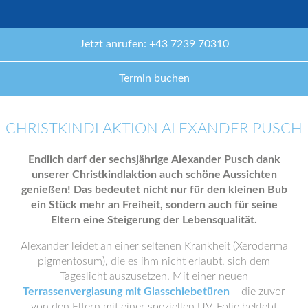
Jetzt anrufen: +43 7239 70310
Termin buchen
CHRISTKINDLAKTION ALEXANDER PUSCH
Endlich darf der sechsjährige Alexander Pusch dank
unserer Christkindlaktion auch schöne Aussichten
genießen! Das bedeutet nicht nur für den kleinen Bub
ein Stück mehr an Freiheit, sondern auch für seine
Eltern eine Steigerung der Lebensqualität.
Alexander leidet an einer seltenen Krankheit (Xeroderma
pigmentosum), die es ihm nicht erlaubt, sich dem
Tageslicht auszusetzen. Mit einer neuen
Terrassenverglasung mit Glasschiebetüren
– die zuvor
von den Eltern mit einer speziellen UV-Folie beklebt