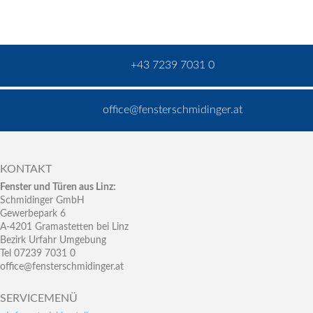
+43 7239 7031 0
office@fensterschmidinger.at
KONTAKT
Fenster und Türen aus Linz:
Schmidinger GmbH
Gewerbepark 6
A-4201 Gramastetten bei Linz
Bezirk Urfahr Umgebung
Tel 07239 7031 0
office@fensterschmidinger.at
SERVICEMENÜ