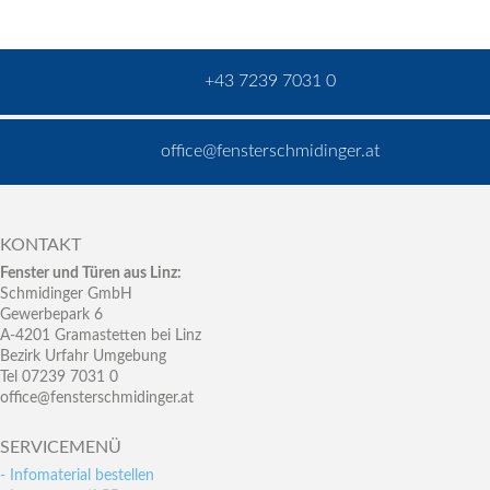
+43 7239 7031 0
office@fensterschmidinger.at
KONTAKT
Fenster und Türen aus Linz:
Schmidinger GmbH
Gewerbepark 6
A-4201 Gramastetten bei Linz
Bezirk Urfahr Umgebung
Tel 07239 7031 0
office@fensterschmidinger.at
SERVICEMENÜ
- Infomaterial bestellen