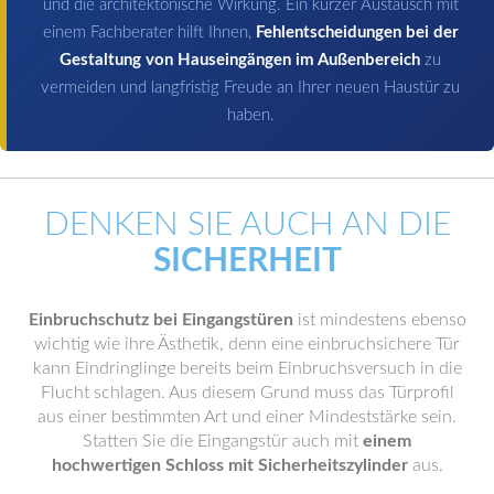
und die architektonische Wirkung. Ein kurzer Austausch mit
einem Fachberater hilft Ihnen,
Fehlentscheidungen bei der
Gestaltung von Hauseingängen im Außenbereich
zu
vermeiden und langfristig Freude an Ihrer neuen Haustür zu
haben.
DENKEN SIE AUCH AN DIE
SICHERHEIT
Einbruchschutz bei Eingangstüren
ist mindestens ebenso
wichtig wie ihre Ästhetik, denn eine einbruchsichere Tür
kann Eindringlinge bereits beim Einbruchsversuch in die
Flucht schlagen. Aus diesem Grund muss das Türprofil
aus einer bestimmten Art und einer Mindeststärke sein.
Statten Sie die Eingangstür auch mit
einem
hochwertigen Schloss mit Sicherheitszylinder
aus.