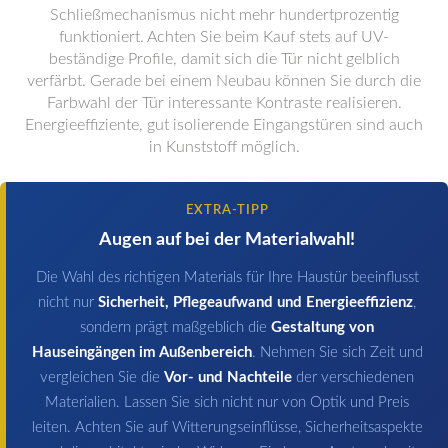
Schließmechanismus nicht mehr hundertprozentig
funktioniert. Achten Sie beim Kauf stets auf UV-
beständige Profile, damit sich die Tür nicht gelblich
verfärbt. Gerade bei einem Neubau können Sie durch die
Farbwahl der Tür interessante Kontraste realisieren.
Energieeffiziente, gut isolierende Eingangstüren sind auch
in Kunststoff möglich.
EXTRA-TIPP
Augen auf bei der Materialwahl!
Die Wahl des richtigen Materials für Ihre Haustür beeinflusst
nicht nur
Sicherheit, Pflegeaufwand und Energieeffizienz
,
sondern prägt maßgeblich die
Gestaltung von
Hauseingängen im Außenbereich
. Nehmen Sie sich Zeit und
vergleichen Sie die
Vor- und Nachteile
der verschiedenen
Materialien. Lassen Sie sich nicht nur von Optik und Preis
leiten. Achten Sie auf Witterungseinflüsse, Sicherheitsaspekte