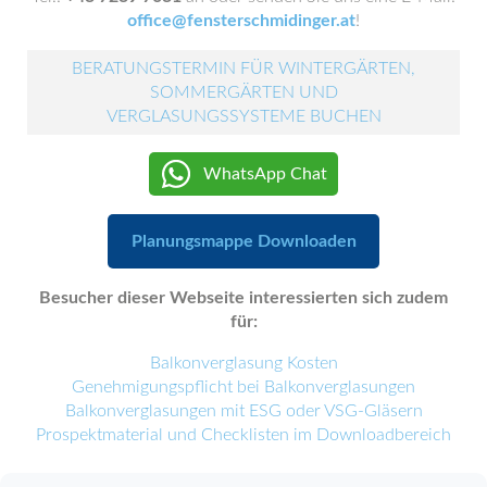
office@fensterschmidinger.at
!
BERATUNGSTERMIN FÜR WINTERGÄRTEN,
SOMMERGÄRTEN UND
VERGLASUNGSSYSTEME BUCHEN
WhatsApp Chat
Planungsmappe Downloaden
Besucher dieser Webseite interessierten sich zudem
für:
Balkonverglasung Kosten
Genehmigungspflicht bei Balkonverglasungen
Balkonverglasungen mit ESG oder VSG-Gläsern
Prospektmaterial und Checklisten im Downloadbereich