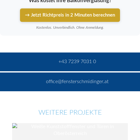
Was kostet Ihre Balkonverglasung?
→ Jetzt Richtpreis in 2 Minuten berechnen
Kostenlos. Unverbindlich. Ohne Anmeldung.
+43 7239 7031 0
office@fensterschmidinger.at
WEITERE PROJEKTE