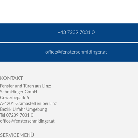
+43 7239 7031 0
office@fensterschmidinger.at
KONTAKT
Fenster und Türen aus Linz:
Schmidinger GmbH
Gewerbepark 6
A-4201 Gramastetten bei Linz
Bezirk Urfahr Umgebung
Tel 07239 7031 0
office@fensterschmidinger.at
SERVICEMENÜ