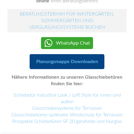
online
Ihren Beratungstermin!
BERATUNGSTERMIN FÜR WINTERGÄRTEN,
SOMMERGÄRTEN UND
VERGLASUNGSSYSTEME BUCHEN
WhatsApp Chat
Planungsmappe Downloaden
Nähere Informationen zu unseren Glasschiebetüren
finden Sie hier:
Schiebetür Industrial Look / Loft Style für innen und
außen
Glasschiebesysteme für Terrassen
Glasschiebetüren optimaler Windschutz für Terrassen
Prospekte Schiebetüren SF 20 gerahmte und Nurglas