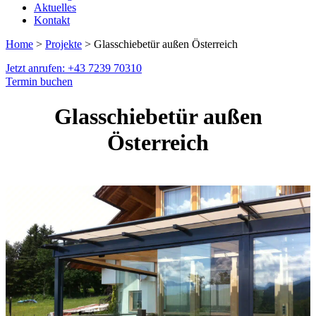
Aktuelles
Kontakt
Home
>
Projekte
> Glasschiebetür außen Österreich
Jetzt anrufen: +43 7239 70310
Termin buchen
Glasschiebetür außen
Österreich