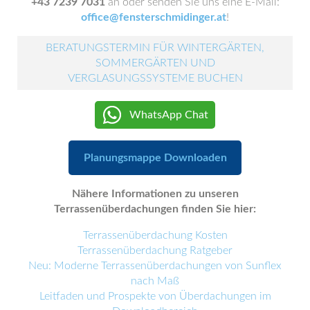
+43 7239 7031
an oder senden Sie uns eine E-Mail:
office@fensterschmidinger.at
!
BERATUNGSTERMIN FÜR WINTERGÄRTEN,
SOMMERGÄRTEN UND
VERGLASUNGSSYSTEME BUCHEN
WhatsApp Chat
Planungsmappe Downloaden
Nähere Informationen zu unseren
Terrassenüberdachungen finden Sie hier:
Terrassenüberdachung Kosten
Terrassenüberdachung Ratgeber
Neu: Moderne Terrassenüberdachungen von Sunflex
nach Maß
Leitfaden und Prospekte von Überdachungen im