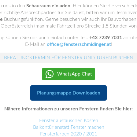
u uns in den
Schauraum einladen
. Hier können Sie die verschie
er richtige Ansprechpartner für Sie da ist, bitten wir um Terminve
ne
Buchungsfunktion. Gerne besuchen wir auch Ihr Bauvorhaben i
 Oberösterreich (maximale Fahrtzeit pro Strecke 1,5 Stunden von
g können Sie uns auch einfach unter Tel.:
+43 7239 7031
anrufe
E-Mail an
office@fensterschmidinger.at
!
BERATUNGSTERMIN FÜR FENSTER UND TÜREN BUCHEN
WhatsApp Chat
Planungsmappe Downloaden
Nähere Informationen zu unseren Fenstern finden Sie hier:
Fenster austauschen Kosten
Balkontür anstatt Fenster machen
Fensterfarben 2020 / 2021