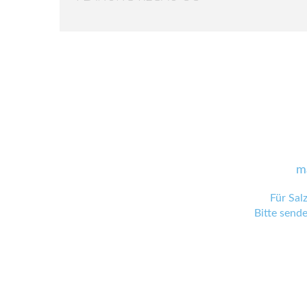
m
Für Sal
Bitte send