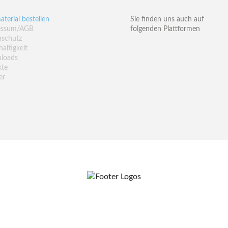
aterial bestellen
Sie finden uns auch auf
essum/AGB
folgenden Plattformen
nschutz
altigkeit
loads
kte
er