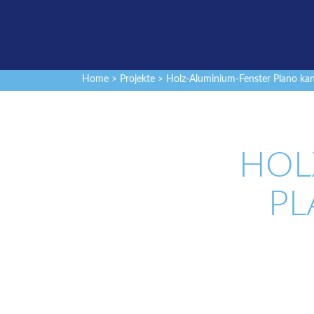
Home
>
Projekte
> Holz-Aluminium-Fenster Plano kant
HOL
PL