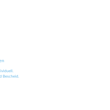
en
viduell.
 Bescheid.