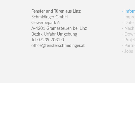
Fenster und Türen aus Linz:
- Infom
Schmidinger GmbH
- Impr
Gewerbepark 6
- Date
A-4201 Gramastetten bei Linz
- Nachh
Bezirk Urfahr Umgebung
- Down
Tel 07239 7031 0
- Proje
office@fensterschmidinger.at
- Partn
- Jobs