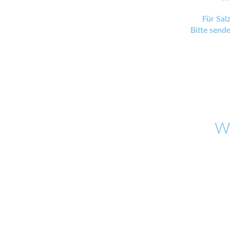
Für Sal
Bitte send
W