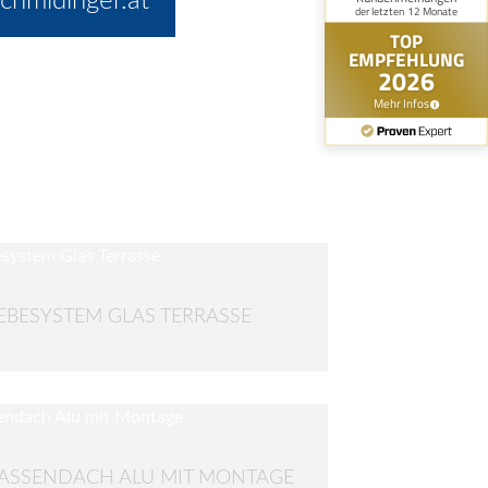
chmidinger.at
EBESYSTEM GLAS TERRASSE
ASSENDACH ALU MIT MONTAGE