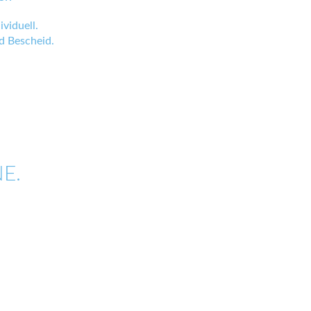
viduell.
 Bescheid.
E.