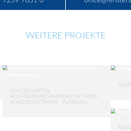
 7239 7031 0
office@fensters
WEITERE PROJEKTE
SCHI
WINTERGARTEN
HOCHWÄRMEDÄMMEND MIT HEBE-
SCHIEBESYSTEMEN - PLANUNG
TERR