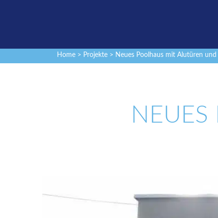
Home
>
Projekte
> Neues Poolhaus mit Alutüren und 
NEUES