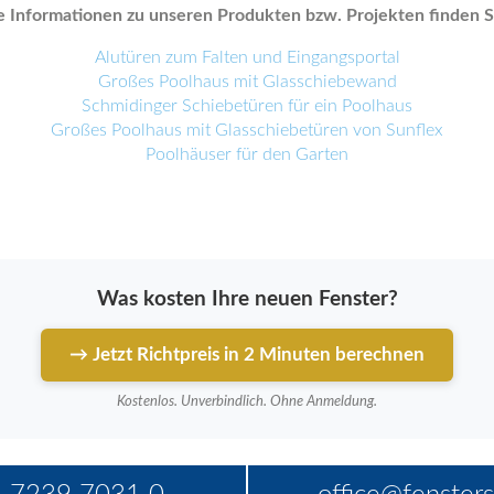
 Informationen zu unseren Produkten bzw. Projekten finden Si
Alutüren zum Falten und Eingangsportal
Großes Poolhaus mit Glasschiebewand
Schmidinger Schiebetüren für ein Poolhaus
Großes Poolhaus mit Glasschiebetüren von Sunflex
Poolhäuser für den Garten
Was kosten Ihre neuen Fenster?
→ Jetzt Richtpreis in 2 Minuten berechnen
Kostenlos. Unverbindlich. Ohne Anmeldung.