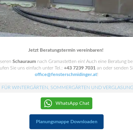
Jetzt Beratungstermin vereinbaren!
nseren
Schauraum
nach Gramastetten ein! Auch eine Beratung be
fen Sie uns einfach unter Tel.:
+43 7239 7031
an oder senden Si
office@fensterschmidinger.at
!
 FÜR WINTERGÄRTEN, SOMMERGÄRTEN UND VERGLASUN
WhatsApp Chat
Planungsmappe Downloaden