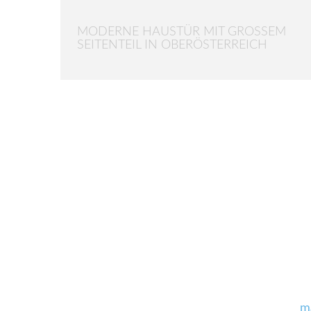
MODERNE HAUSTÜR MIT GROSSEM S
EITENTEIL IN OBERÖSTERREICH
m