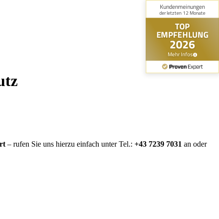
utz
rt
– rufen Sie uns hierzu einfach unter Tel.:
+43 7239 7031
an oder