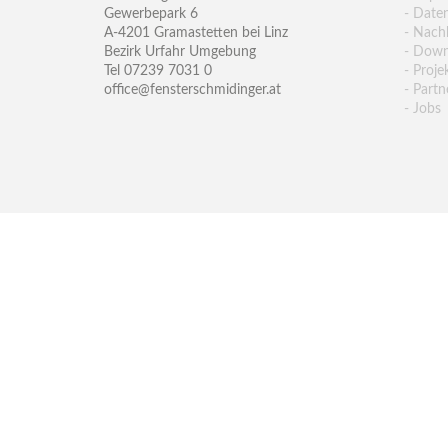
Gewerbepark 6
- Date
A-4201 Gramastetten bei Linz
- Nachh
Bezirk Urfahr Umgebung
- Down
Tel 07239 7031 0
- Proje
office@fensterschmidinger.at
- Partn
- Jobs