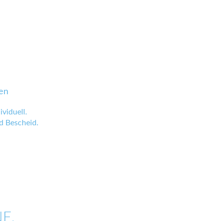
en
viduell.
 Bescheid.
E.