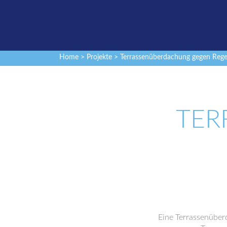
Home
>
Projekte
> Terrassenüberdachung gegen Reg
TER
Eine Terrassenüber