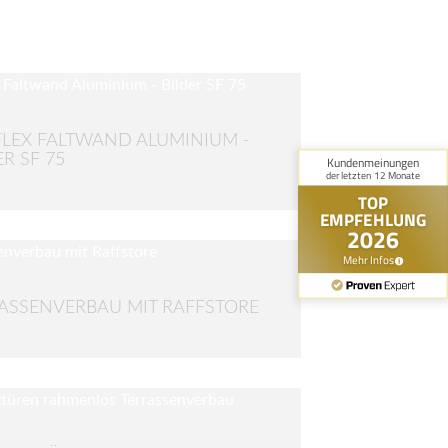
LEX FALTWAND ALUMINIUM -
ER SF 75
ASSENVERBAU MIT RAFFSTORE