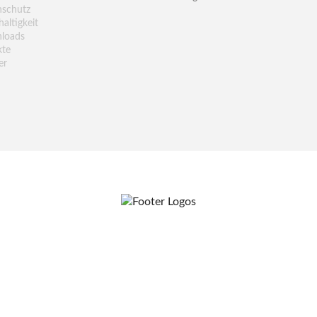
nschutz
altigkeit
loads
kte
er