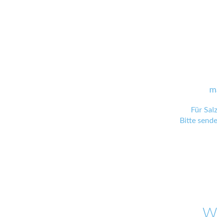
m
Für Sal
Bitte send
W