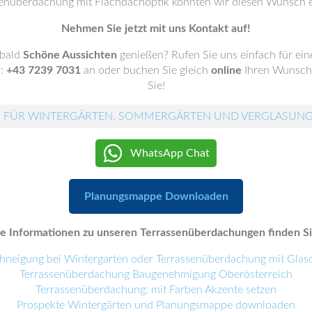
enüberdachung mit Flachdachoptik konnten wir diesen Wunsch e
Nehmen Sie jetzt mit uns Kontakt auf!
 bald
Schöne Aussichten
genießen? Rufen Sie uns einfach für ei
.:
+43 7239 7031
an oder buchen Sie gleich
online
Ihren Wunscht
Sie!
 FÜR WINTERGÄRTEN, SOMMERGÄRTEN UND VERGLASUN
WhatsApp Chat
Planungsmappe Downloaden
e Informationen zu unseren Terrassenüberdachungen finden Sie
hneigung bei Wintergarten oder Terrassenüberdachung mit Glas
Terrassenüberdachung Baugenehmigung Oberösterreich
Terrassenüberdachung: mit Farben Akzente setzen
Prospekte Wintergärten und Planungsmappe downloaden