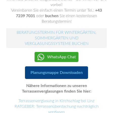
vorbei!
Vereinbaren Sie einfach einen Termin unter Tel.:
+43
7239 7031
oder
buchen
Sie einen kostenlosen
Beratungstermin!
BERATUNGSTERMIN FÜR WINTERGÄRTEN,
SOMMERGÄRTEN UND
VERGLASUNGSSYSTEME BUCHEN
WhatsApp Chat
Planungsmappe Downloaden
Nähere Informationen zu unseren
Terrassenverglasungen finden Sie hier:
Terrassenverglasung in Kirchschlag bei Linz
RATGEBER: Terrassenüberdachung nachträglich
verglasen