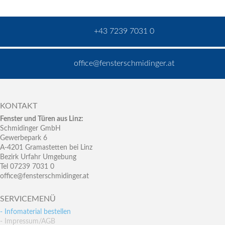
+43 7239 7031 0
office@fensterschmidinger.at
KONTAKT
Fenster und Türen aus Linz:
Schmidinger GmbH
Gewerbepark 6
A-4201 Gramastetten bei Linz
Bezirk Urfahr Umgebung
Tel 07239 7031 0
office@fensterschmidinger.at
SERVICEMENÜ
- Infomaterial bestellen
- Impressum/AGB