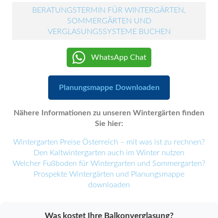
BERATUNGSTERMIN FÜR WINTERGÄRTEN,
SOMMERGÄRTEN UND
VERGLASUNGSSYSTEME BUCHEN
WhatsApp Chat
Planungsmappe Downloaden
Nähere Informationen zu unseren Wintergärten finden
Sie hier:
Wintergarten Preise Österreich – mit was ist zu rechnen?
Den Kaltwintergarten auch im Winter nutzen
Welcher Fußboden für Wintergarten und Sommergarten?
Prospekte Wintergärten und Planungsmappe
downloaden
Was kostet Ihre Balkonverglasung?