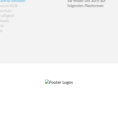
aterial bestellen
Sie finden uns auch auf
essum/AGB
folgenden Plattformen
nschutz
altigkeit
loads
kte
er