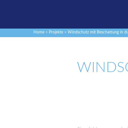
Home
>
Projekte
> Windschutz mit Beschattung in d
WINDS