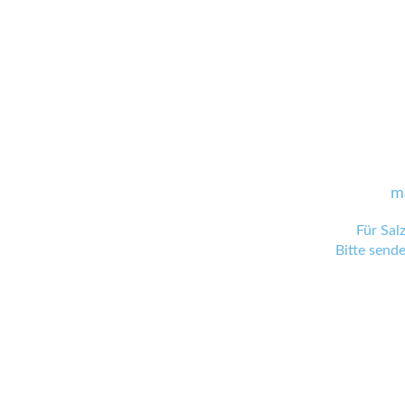
m
Für Sal
Bitte send