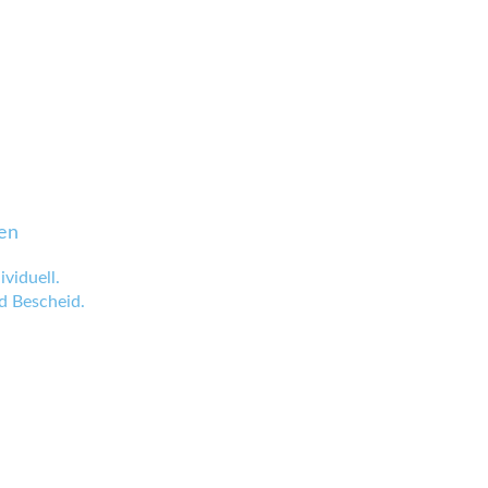
en
viduell.
 Bescheid.