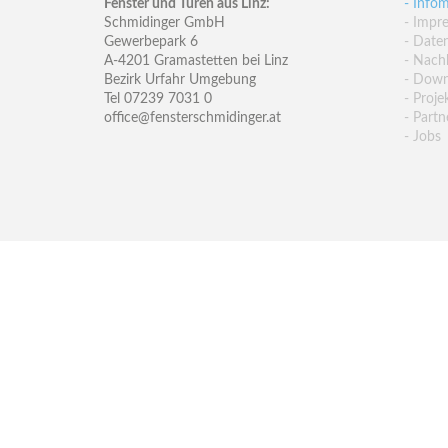
Fenster und Türen aus Linz:
- Infom
Schmidinger GmbH
- Impr
Gewerbepark 6
- Date
A-4201 Gramastetten bei Linz
- Nachh
Bezirk Urfahr Umgebung
- Down
Tel 07239 7031 0
- Proje
office@fensterschmidinger.at
- Partn
- Jobs