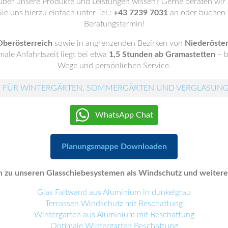
ber unsere Produkte und Leistungen wissen? Gerne beraten wir 
ie uns hierzu einfach unter Tel.:
+43 7239 7031
an oder buchen S
Beratungstermin!
Oberösterreich
sowie in angrenzenden Bezirken von
Niederöster
ale Anfahrtszeit liegt bei etwa
1,5 Stunden ab Gramastetten
– b
Wege und persönlichen Service.
 FÜR WINTERGÄRTEN, SOMMERGÄRTEN UND VERGLASUN
WhatsApp Chat
Planungsmappe Downloaden
 zu unseren Glasschiebesystemen als Windschutz und weitere T
Glas Faltwand aus Aluminium in dunkelgrau
Terrassen Windschutz mit Beschattung
Wintergarten aus Aluminium mit Beschattung
Optimale Wintergarten Beschattung