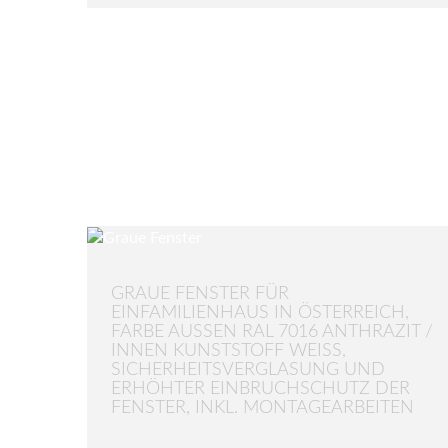
GRAUE FENSTER FÜR
EINFAMILIENHAUS IN ÖSTERREICH,
FARBE AUSSEN RAL 7016 ANTHRAZIT / I
NNEN KUNSTSTOFF WEISS, SI
CHERHEITSVERGLASUNG UND ER
HÖHTER EINBRUCHSCHUTZ DER FE
NSTER, INKL. MONTAGEARBEITEN