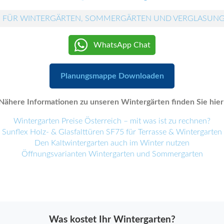
 FÜR WINTERGÄRTEN, SOMMERGÄRTEN UND VERGLASUN
WhatsApp Chat
Planungsmappe Downloaden
Nähere Informationen zu unseren Wintergärten finden Sie hier
Wintergarten Preise Österreich – mit was ist zu rechnen?
Sunflex Holz- & Glasfalttüren SF75 für Terrasse & Wintergarten
Den Kaltwintergarten auch im Winter nutzen
Öffnungsvarianten Wintergarten und Sommergarten
Was kostet Ihr Wintergarten?