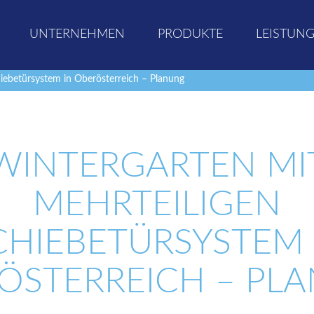
UNTERNEHMEN
PRODUKTE
LEISTUN
iebetürsystem in Oberösterreich – Planung
WINTERGARTEN MI
MEHRTEILIGEN
CHIEBETÜRSYSTEM 
ÖSTERREICH – PL