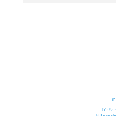
m
Für Sal
Bitte send