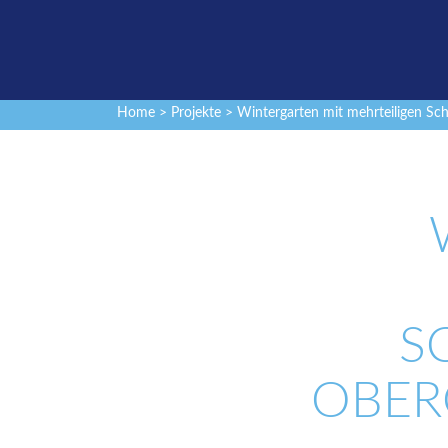
Home
>
Projekte
> Wintergarten mit mehrteiligen Sch
S
OBER