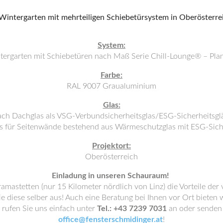
System:
tergarten mit Schiebetüren nach Maß Serie Chill-Lounge® – Pla
Farbe:
RAL 9007 Graualuminium
Glas:
ach Dachglas als VSG-Verbundsicherheitsglas/ESG-Sicherheitsgl
s für Seitenwände bestehend aus Wärmeschutzglas mit ESG-Sich
Projektort:
Oberösterreich
Einladung in unseren Schauraum!
ramastetten (nur 15 Kilometer nördlich von Linz) die Vorteile de
e diese selber aus! Auch eine Beratung bei Ihnen vor Ort bieten w
rufen Sie uns einfach unter
Tel.: +43 7239 7031
an oder senden 
office@fensterschmidinger.at
!