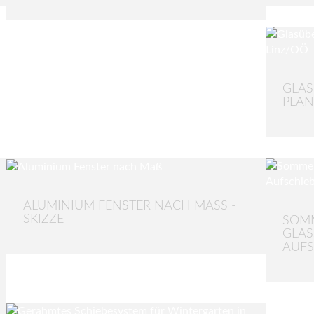
GLAS
PLAN
ALUMINIUM FENSTER NACH MASS - S
KIZZE
SOM
GLAS
AUFS