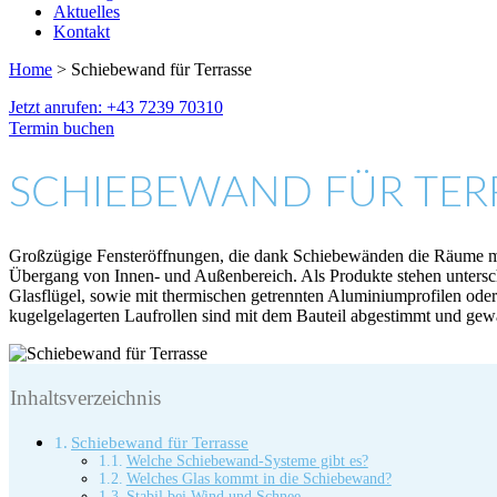
Aktuelles
Kontakt
Home
> Schiebewand für Terrasse
Jetzt anrufen: +43 7239 70310
Termin buchen
SCHIEBEWAND FÜR TER
Großzügige Fensteröffnungen, die dank Schiebewänden die Räume mit v
Übergang von Innen- und Außenbereich. Als Produkte stehen untersch
Glasflügel, sowie mit thermischen getrennten Aluminiumprofilen ode
kugelgelagerten Laufrollen sind mit dem Bauteil abgestimmt und ge
Inhaltsverzeichnis
Schiebewand für Terrasse
Welche Schiebewand-Systeme gibt es?
Welches Glas kommt in die Schiebewand?
Stabil bei Wind und Schnee