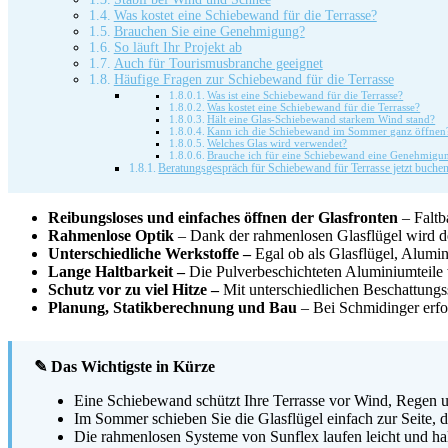
Was kostet eine Schiebewand für die Terrasse?
Brauchen Sie eine Genehmigung?
So läuft Ihr Projekt ab
Auch für Tourismusbranche geeignet
Häufige Fragen zur Schiebewand für die Terrasse
Was ist eine Schiebewand für die Terrasse?
Was kostet eine Schiebewand für die Terrasse?
Hält eine Glas-Schiebewand starkem Wind stand?
Kann ich die Schiebewand im Sommer ganz öffnen
Welches Glas wird verwendet?
Brauche ich für eine Schiebewand eine Genehmigu
Beratungsgespräch für Schiebewand für Terrasse jetzt buche
Reibungsloses und einfaches öffnen der Glasfronten
– Faltb
Rahmenlose Optik
– Dank der rahmenlosen Glasflügel wird der
Unterschiedliche Werkstoffe –
Egal ob als Glasflügel, Alum
Lange Haltbarkeit –
Die Pulverbeschichteten Aluminiumteile 
Schutz vor zu viel Hitze –
Mit unterschiedlichen Beschattungs
Planung, Statikberechnung und Bau
– Bei Schmidinger erfol
✎ Das Wichtigste in Kürze
Eine Schiebewand schützt Ihre Terrasse vor Wind, Regen u
Im Sommer schieben Sie die Glasflügel einfach zur Seite, da
Die rahmenlosen Systeme von Sunflex laufen leicht und ha