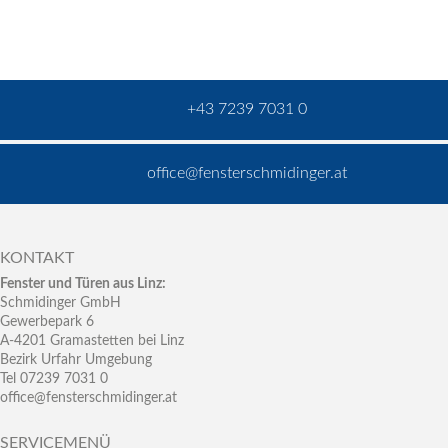
+43 7239 7031 0
office@fensterschmidinger.at
KONTAKT
Fenster und Türen aus Linz:
Schmidinger GmbH
Gewerbepark 6
A-4201 Gramastetten bei Linz
Bezirk Urfahr Umgebung
Tel 07239 7031 0
office@fensterschmidinger.at
SERVICEMENÜ