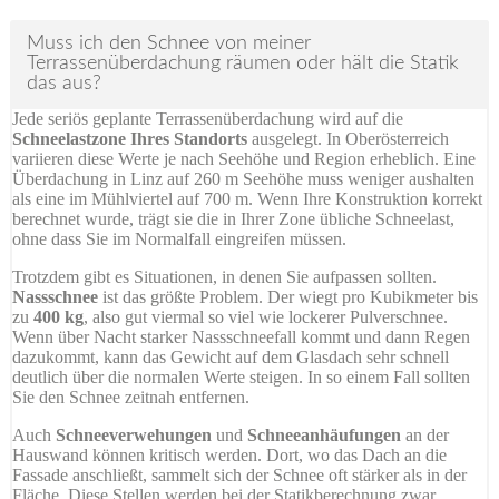
Muss ich den Schnee von meiner
Terrassenüberdachung räumen oder hält die Statik
das aus?
Jede seriös geplante Terrassenüberdachung wird auf die
Schneelastzone Ihres Standorts
ausgelegt. In Oberösterreich
variieren diese Werte je nach Seehöhe und Region erheblich. Eine
Überdachung in Linz auf 260 m Seehöhe muss weniger aushalten
als eine im Mühlviertel auf 700 m. Wenn Ihre Konstruktion korrekt
berechnet wurde, trägt sie die in Ihrer Zone übliche Schneelast,
ohne dass Sie im Normalfall eingreifen müssen.
Trotzdem gibt es Situationen, in denen Sie aufpassen sollten.
Nassschnee
ist das größte Problem. Der wiegt pro Kubikmeter bis
zu
400 kg
, also gut viermal so viel wie lockerer Pulverschnee.
Wenn über Nacht starker Nassschneefall kommt und dann Regen
dazukommt, kann das Gewicht auf dem Glasdach sehr schnell
deutlich über die normalen Werte steigen. In so einem Fall sollten
Sie den Schnee zeitnah entfernen.
Auch
Schneeverwehungen
und
Schneeanhäufungen
an der
Hauswand können kritisch werden. Dort, wo das Dach an die
Fassade anschließt, sammelt sich der Schnee oft stärker als in der
Fläche. Diese Stellen werden bei der Statikberechnung zwar