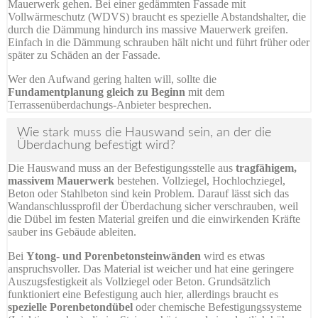
Mauerwerk gehen. Bei einer gedämmten Fassade mit
Vollwärmeschutz (WDVS) braucht es spezielle Abstandshalter, die
durch die Dämmung hindurch ins massive Mauerwerk greifen.
Einfach in die Dämmung schrauben hält nicht und führt früher oder
später zu Schäden an der Fassade.
Wer den Aufwand gering halten will, sollte die
Fundamentplanung gleich zu Beginn
mit dem
Terrassenüberdachungs-Anbieter besprechen.
Wie stark muss die Hauswand sein, an der die
Überdachung befestigt wird?
Die Hauswand muss an der Befestigungsstelle aus
tragfähigem,
massivem Mauerwerk
bestehen. Vollziegel, Hochlochziegel,
Beton oder Stahlbeton sind kein Problem. Darauf lässt sich das
Wandanschlussprofil der Überdachung sicher verschrauben, weil
die Dübel im festen Material greifen und die einwirkenden Kräfte
sauber ins Gebäude ableiten.
Bei
Ytong- und Porenbetonsteinwänden
wird es etwas
anspruchsvoller. Das Material ist weicher und hat eine geringere
Auszugsfestigkeit als Vollziegel oder Beton. Grundsätzlich
funktioniert eine Befestigung auch hier, allerdings braucht es
spezielle Porenbetondübel
oder chemische Befestigungssysteme