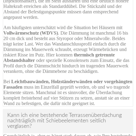
(Injektionsanker), die im Stein aushärten und eine deutlich höhere
Haltekraft erreichen als Standarddübel. Die Stückzahl und der
Abstand der Befestigungspunkte müssen dann entsprechend
angepasst werden.
Am häufigsten unterschätzt wird die Situation bei Häusern mit
Vollwärmeschutz (WDVS)
. Die Dämmung ist manchmal 16 bis
20 cm dick und besteht aus Styropor oder Mineralwolle. Beides
trägt keine Last. Wer das Wandanschlussprofil einfach durch die
Dämmung ins Mauerwerk schraubt, erzeugt Wärmebrücken und
riskiert Risse im Putz. Hier kommen
thermisch getrennte
Abstandshalter
oder spezielle Konsolensets zum Einsatz, die das
Profil durch die Dämmschicht hindurch im tragenden Mauerwerk
verankern, ohne die Dämmebene zu beschädigen.
Bei
Leichtbauwänden, Holzständerwänden oder vorgehängten
Fassaden
muss im Einzelfall geprüft werden, ob und wo tragende
Elemente sitzen. Manchmal ist es sinnvoller, die Überdachung
komplett freistehend auf vier Stützen zu setzen, anstatt sie an einer
Wand zu befestigen, die dafür nicht geeignet ist.
Kann ich eine bestehende Terrassenüberdachung
nachträglich mit Schiebeelementen seitlich
verglasen?
Grundsätzlich ja, aber es hängt stark davon ab, wie Ihre bestehende