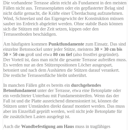
Die vorhandene Terrasse allein reicht als Fundament in den meisten
Fällen nicht aus. Terrassenplatten oder ein gepflasterter Belag sind
nicht dafür gemacht, die Kräfte einer Überdachung aufzunehmen.
Wind, Schneelast und das Eigengewicht der Konstruktion müssen
sauber ins Erdreich abgeleitet werden. Ohne stabile Basis können
sich die Stützen mit der Zeit setzen, kippen oder den
Terrassenboden beschädigen.
Am häufigsten kommen
Punktfundamente
zum Einsatz. Das sind
einzelne Betonsockel unter jeder Stütze, meistens
30 × 30 cm bis
50 × 50 cm
groß und etwa
80 cm tief
(also frostfrei gegründet).
Der Vorteil ist, dass man nicht die gesamte Terrasse aufreißen muss.
Es werden nur an den Stützenpositionen Löcher ausgespart,
betoniert und nach dem Aushärten die Stützen darauf verankert.
Die restliche Terrassenfläche bleibt unberührt.
In manchen Fällen gibt es bereits ein
durchgehendes
Betonfundament
unter der Terrasse, etwa eine Betonplatte oder
ein verdichteter Unterbau mit Fundamentstreifen. Wenn das der
Fall ist und die Platte ausreichend dimensioniert ist, können die
Stützen unter Umständen direkt darauf montiert werden. Das muss
aber im Einzelfall geprüft werden, weil nicht jede Betonplatte für
die zusätzlichen Lasten ausgelegt ist.
Auch die
Wandbefestigung am Haus
muss in tragfähiges