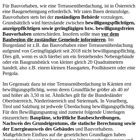
Für Bauvorhaben, wie eine Terrassenüberdachung, ist in Österreich
eine Baugenehmigung erforderlich. Wir raten Ihnen demzufolge,
Bauvorhaben stets bei der
zuständigen Behörde
vorzulegen.
Grundsätzlich wird hierzulande zwischen
bewilligungspflichtigen,
anzeigepflichtigen sowie geringfügigen bzw. bewilligungsfreien
Bauvorhaben
unterschieden. Insofern sollte man
vor dem
Baubeginn die zuständige Gemeinde informieren
. Im
Burgenland ist z.B. das Bauvorhaben einer Terrassenüberdachung
aufgrund von Geringfügigkeit seit 2018 nicht bewilligungspflichtig.
Dies gilt, wenn es sich hierbei um ein freistehendes Nebengebäude
oder ein Baugrundstück von kleiner gleich 20 Quadratmetern
handelt, also z.B. einem kleinen Hausgarten, Poolhäusern oder eine
Pergola.
Im Gegensatz dazu ist eine Terrassenüberdachung in Kärnten erst
bewilligungspflichtig, wenn deren Grundfläche größer als 40 m²
und höher als 3,50 m ist. Ähnliches gilt für die Bundesländer
Oberösterreich, Niederösterreich und Steiermark. In Vorarlberg,
Tirol und Salzburg ist jedwede Überdachung bewilligungspflichtig.
Für den Bewilligungsantrag sind zumeist folgende Unterlagen
einzureichen:
Baupläne, schriftliche Baubeschreibungen,
Nachweis des Grundeigentums, die statische Berechnung sowie
der Energieausweis des Gebäudes
und Bauvorhabens.
Maßgeblichen Einfluss auf die gesetzlichen Grundlagen haben