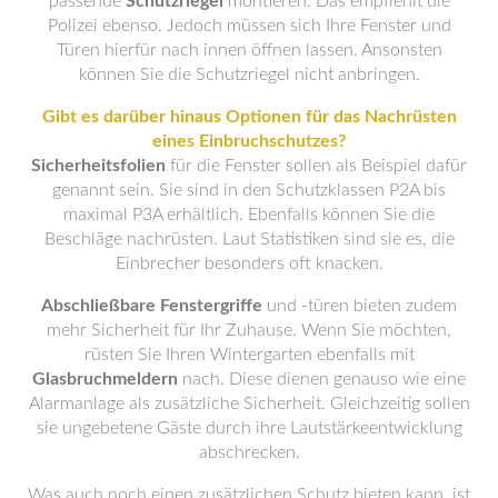
passende
Schutzriegel
montieren. Das empfiehlt die
Polizei ebenso. Jedoch müssen sich Ihre Fenster und
Türen hierfür nach innen öffnen lassen. Ansonsten
können Sie die Schutzriegel nicht anbringen.
Gibt es darüber hinaus Optionen für das Nachrüsten
eines Einbruchschutzes?
Sicherheitsfolien
für die Fenster sollen als Beispiel dafür
genannt sein. Sie sind in den Schutzklassen P2A bis
maximal P3A erhältlich. Ebenfalls können Sie die
Beschläge nachrüsten. Laut Statistiken sind sie es, die
Einbrecher besonders oft knacken.
Abschließbare Fenstergriffe
und -türen bieten zudem
mehr Sicherheit für Ihr Zuhause. Wenn Sie möchten,
rüsten Sie Ihren Wintergarten ebenfalls mit
Glasbruchmeldern
nach. Diese dienen genauso wie eine
Alarmanlage als zusätzliche Sicherheit. Gleichzeitig sollen
sie ungebetene Gäste durch ihre Lautstärkeentwicklung
abschrecken.
Was auch noch einen zusätzlichen Schutz bieten kann, ist