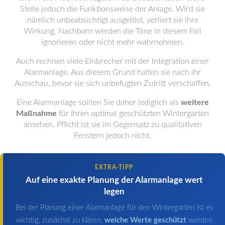
Stelle jedoch die Funktionsweise der Anlage. Wird sie
nämlich unbeabsichtigt ausgelöst, verliert sie ihre
Wirkung. Nachbarn werden die Töne in diesem Fall
ignorieren oder nicht mehr wahrnehmen.
Auch rechnen viele Einbrecher mit der Integration einer
Alarmanlage. Aus diesem Grund halten sie nach ihr
Ausschau, bevor sie sich unbefugten Zutritt verschaffen.
Eine Alarmanlage sollten Sie daher lediglich als
weitere
Maßnahme
für Ihren optimal geschützten Wintergarten
ansehen. Pflicht ist sie im Gegensatz zu qualitativen
Fenstern jedoch nicht.
EXTRA-TIPP
Auf eine exakte Planung der Alarmanlage wert
legen
Bei der Planung einer Alarmanlage für den Wintergarten ist es
wichtig, zunächst zu klären,
welche Werte geschützt
werden