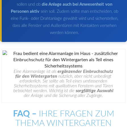
sollen und ob
die Anlage auch bei Anwesenheit von
Personen aktiv
sein soll. Zudem sollte man entscheiden, ob
eine Funk- oder Drahtanlage gewählt wird und sicherstellen,
dass alle Fenster und Außentüren mit Kontakten versehen
werden können.
Eine Alarmanlage ist als
ergänzender Einbruchschutz
für den Wintergarten
nützlich, aber nicht unbedingt
erforderlich. Sie sollte als Teil eines umfassenden
Sicherheitssystems mit qualitativen Fenstern und Türen
betrachtet werden. Wichtig ist die
sorgfältige Auswahl
der Anlage und die Sicherung aller Zugänge.
FAQ –
IHRE FRAGEN ZUM
THEMA WINTERGARTEN