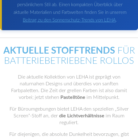
persönlichem Stil ab. Einen kompakten Überblick über
aktuelle Materialien und Farbwelten finden Sie in unserem
Beitrag zu den Sonnenschutz-Trends von LEHA
.
AKTUELLE STOFFTRENDS
FÜR
BATTERIEBETRIEBENE ROLLOS
Die aktuelle Kollektion von LEHA ist geprägt von
naturnahen Designs und überdies von sanften
Farbpaletten. Die Zeit der grellen Farben ist also damit
vorbei; jetzt stehen
Pastelltöne
im Mittelpunkt.
Für Büroumgebungen bietet LEHA den speziellen „Silver
Screen“-Stoff an, der
die Lichtverhältnisse
im Raum
reguliert.
Für diejenigen, die absolute Dunkelheit bevorzugen, gibt