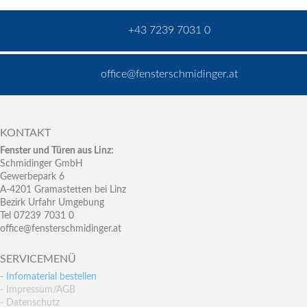
+43 7239 7031 0
office@fensterschmidinger.at
KONTAKT
Fenster und Türen aus Linz:
Schmidinger GmbH
Gewerbepark 6
A-4201 Gramastetten bei Linz
Bezirk Urfahr Umgebung
Tel 07239 7031 0
office@fensterschmidinger.at
SERVICEMENÜ
- Infomaterial bestellen
- Impressum/AGB
- Datenschutz