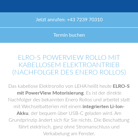
Jetzt anrufen: +43 7239 70310
Termin buchen
ELRO-S POWERVIEW ROLLO MIT
KABELLOSEM ELEKTROANTRIEB
(NACHFOLGER DES ENERO ROLLOS)
Das kabellose Elektrorollo von LEHA heißt heute
ELRO-S
mit PowerView Motorisierung
. Es ist der direkte
Nachfolger des bekannten Enero Rollos und arbeitet statt
mit Wechselbatterien mit einem
integrierten Li-Ion-
Akku
, der bequem über USB-C geladen wird. Am
Grundprinzip ändert sich für Sie nichts. Die Beschattung
fährt elektrisch, ganz ohne Stromanschluss und
Verkabelung am Fenster.