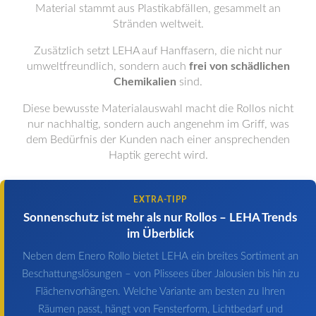
Material stammt aus Plastikabfällen, gesammelt an
Stränden weltweit.
Zusätzlich setzt LEHA auf Hanffasern, die nicht nur
umweltfreundlich, sondern auch
frei von schädlichen
Chemikalien
sind.
Diese bewusste Materialauswahl macht die Rollos nicht
nur nachhaltig, sondern auch angenehm im Griff, was
dem Bedürfnis der Kunden nach einer ansprechenden
Haptik gerecht wird.
EXTRA-TIPP
Sonnenschutz ist mehr als nur Rollos – LEHA Trends
im Überblick
Neben dem Enero Rollo bietet LEHA ein breites Sortiment an
Beschattungslösungen – von Plissees über Jalousien bis hin zu
Flächenvorhängen. Welche Variante am besten zu Ihren
Räumen passt, hängt von Fensterform, Lichtbedarf und