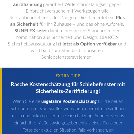
Zertifizierung
garantiert Widerstandsfähigkeit gegen
Einbruchsversuche mit Werkzeugen wie
Schraubendrehern oder Zangen. Dies bedeutet ein
Plus
an Sicherheit
für Ihr Zuhause – und das ohne Aufpreis.
SUNFLEX setzt
damit einen neuen Standard in der
Kombination aus Sicherheit und Design. Die RC2-
Sicherheitsausstattung
ist jetzt als Option verfügbar
und
wird bald zum Standard in unseren
Schiebefenstersystemen.
EXTRA-TIPP
Rasche Kostenschätzung für Schiebefenster mit
Sicherheits-Zertifizierung!
Wenn Sie eine
ungefähre Kostenschätzung
für die neuen
Schiebefenster von Sunflex wünschen, übermitteln wir Ihnen
rasch und unkompliziert eine Einschätzung. Senden Sie uns
einfach Ihre Maße sowie gegebenenfalls eines Plans oder
Fotos der aktuellen Situation, falls vorhanden, an