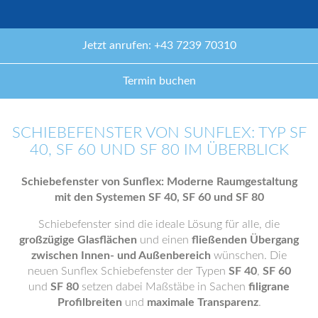
Jetzt anrufen: +43 7239 70310
Termin buchen
SCHIEBEFENSTER VON SUNFLEX: TYP SF
40, SF 60 UND SF 80 IM ÜBERBLICK
Schiebefenster von Sunflex: Moderne Raumgestaltung
mit den Systemen SF 40, SF 60 und SF 80
Schiebefenster sind die ideale Lösung für alle, die
großzügige Glasflächen
und einen
fließenden Übergang
zwischen Innen- und Außenbereich
wünschen. Die
neuen Sunflex Schiebefenster der Typen
SF 40
,
SF 60
und
SF 80
setzen dabei Maßstäbe in Sachen
filigrane
Profilbreiten
und
maximale Transparenz
.