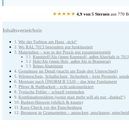
★★★★★
4,9 von 5 Sternen
aus 770 Be
Inhaltsverzeichnis
Wie der Farbton am Haus „tickt“
Wo RAL 7013 besonders gut funktioniert
Materialien – was in der Praxis gut zusammenspielt
Kunststoff/Alu (innen Kunststoff, außen Aluschale in 7013
Holz/Alu (innen Holz, außen Alu in Braungrau)
Reines Aluminium
Gestaltung im Detail (macht am Ende den Unterschied)
Wärmeschutz, Schallschutz, Sicherheit – kein Prospekt, sonde
Montage nach ÖNORM B 5320 – das leise Fundament
Pflege & Haltbarkeit – echt unkompliziert
Typische Fehler – schnell vermieden
Kombinationsideen (wenn man mehr will als nur „dunkel“)
Budget-Hinweis (ehrlich & knapp)
Kurz-Check vor der Entscheidung
Beratung in Gramastetten – anpacken, anschauen, entschei