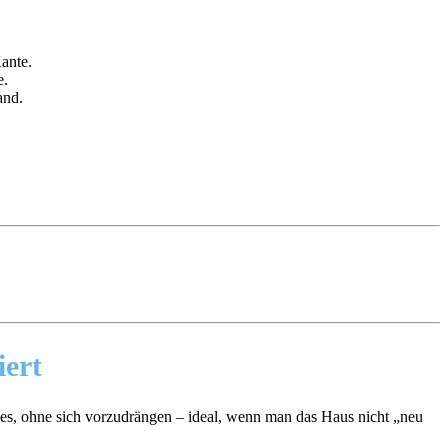
Kante.
e.
and.
iert
es, ohne sich vorzudrängen – ideal, wenn man das Haus nicht „neu