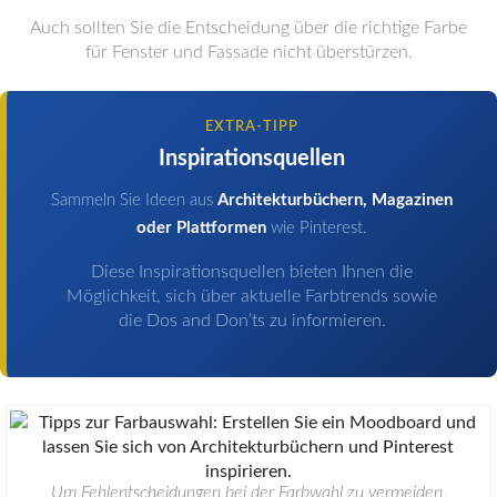
Auch sollten Sie die Entscheidung über die richtige Farbe
für Fenster und Fassade nicht überstürzen.
EXTRA-TIPP
Inspirationsquellen
Sammeln Sie Ideen aus
Architekturbüchern, Magazinen
oder Plattformen
wie Pinterest.
Diese Inspirationsquellen bieten Ihnen die
Möglichkeit, sich über aktuelle Farbtrends sowie
die Dos and Don’ts zu informieren.
Um Fehlentscheidungen bei der Farbwahl zu vermeiden,