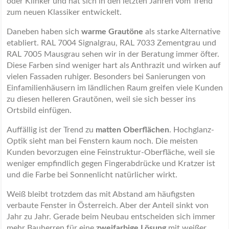
oder Klinker und hat sich in den letzten Jahren vom Trend
zum neuen Klassiker entwickelt.
Daneben haben sich
warme Grautöne
als starke Alternative
etabliert. RAL 7004 Signalgrau, RAL 7033 Zementgrau und
RAL 7005 Mausgrau sehen wir in der Beratung immer öfter.
Diese Farben sind weniger hart als Anthrazit und wirken auf
vielen Fassaden ruhiger. Besonders bei Sanierungen von
Einfamilienhäusern im ländlichen Raum greifen viele Kunden
zu diesen helleren Grautönen, weil sie sich besser ins
Ortsbild einfügen.
Auffällig ist der Trend zu
matten Oberflächen
. Hochglanz-
Optik sieht man bei Fenstern kaum noch. Die meisten
Kunden bevorzugen eine Feinstruktur-Oberfläche, weil sie
weniger empfindlich gegen Fingerabdrücke und Kratzer ist
und die Farbe bei Sonnenlicht natürlicher wirkt.
Weiß bleibt trotzdem das mit Abstand am häufigsten
verbaute Fenster in Österreich. Aber der Anteil sinkt von
Jahr zu Jahr. Gerade beim Neubau entscheiden sich immer
mehr Bauherren für eine
zweifarbige Lösung
mit weißer