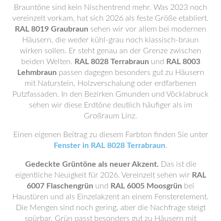
Brauntöne sind kein Nischentrend mehr. Was 2023 noch
vereinzelt vorkam, hat sich 2026 als feste Größe etabliert.
RAL 8019 Graubraun
sehen wir vor allem bei modernen
Häusern, die weder kühl-grau noch klassisch-braun
wirken sollen. Er steht genau an der Grenze zwischen
beiden Welten.
RAL 8028 Terrabraun
und
RAL 8003
Lehmbraun
passen dagegen besonders gut zu Häusern
mit Naturstein, Holzverschalung oder erdfarbenen
Putzfassaden. In den Bezirken Gmunden und Vöcklabruck
sehen wir diese Erdtöne deutlich häufiger als im
Großraum Linz.
Einen eigenen Beitrag zu diesem Farbton finden Sie unter
Fenster in RAL 8028 Terrabraun
.
Gedeckte Grüntöne als neuer Akzent.
Das ist die
eigentliche Neuigkeit für 2026. Vereinzelt sehen wir
RAL
6007 Flaschengrün
und
RAL 6005 Moosgrün
bei
Haustüren und als Einzelakzent an einem Fensterelement.
Die Mengen sind noch gering, aber die Nachfrage steigt
spürbar. Grün passt besonders gut zu Häusern mit