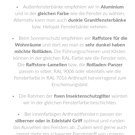
Außenfensterbänke empfehlen wir in
Aluminium
und in der
gleichen Farbe
wie die Fenster zu wählen.
Alternativ kann man auch
dunkle Granitfensterbänke
bzw. Helopal-Fensterbänke nehmen.
Beim Sonnenschutz empfehlen wir
Raffstore für die
Wohnräume
und dort wo man es
sehr dunkel haben
möchte Rollläden.
Die Führungsschienen und Kästen
können in der gleichen RAL-Farbe wie die Fenster sein.
Die
Raffstore-Lamellen
bzw. die
Rollladen-Panzer
passen in silber, RAL 9006 oder ebenfalls wie die
Fensterfarbe in RAL 7016 Anthrazit hervorragend zum
Erscheinungsbild.
Die Rahmen der
fixen Insektenschutzgitter
würden
wir in der gleichen Fensterfarbe beschichten.
Bei innenfarbigen Anthrazitfenstern passen ein
silberner oder in Edelstahl Griff
optimal und runden
das Aussehen des Fensters ab. Zudem wird gerne auch
immer mehr ein schwarzer Fenstergriff von unseren