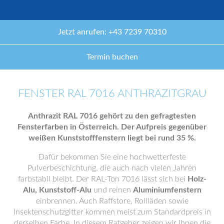
Jetzt anrufen: +43 7239 70310
Termin buchen
FENSTER RAL 7016 ANTHRAZITGRAU
Anthrazit RAL 7016 gehört zu den gefragtesten
Fensterfarben in Österreich. Der Aufpreis gegenüber
weißen Kunststofffenstern liegt bei rund 35 %.
Dafür bekommen Sie eine hochwetterfeste
Pulverbeschichtung, die auch nach vielen Jahren
farbstabil bleibt. Der RAL-Ton 7016 lässt sich bei
Holz-
Alu, Kunststoff-Alu
und reinen
Aluminiumfenstern
einbrennen. Auch Raffstore, Rollläden sowie
Insektenschutzgitter kommen meist zum Standardpreis in
derselben Farbe. In diesem Ratgeber zeigen wir Ihnen die