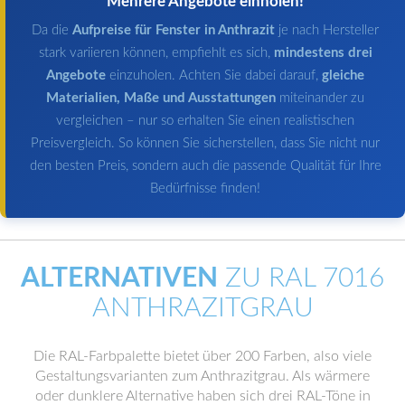
Mehrere Angebote einholen!
Da die
Aufpreise für Fenster in Anthrazit
je nach Hersteller
stark variieren können, empfiehlt es sich,
mindestens drei
Angebote
einzuholen. Achten Sie dabei darauf,
gleiche
Materialien, Maße und Ausstattungen
miteinander zu
vergleichen – nur so erhalten Sie einen realistischen
Preisvergleich. So können Sie sicherstellen, dass Sie nicht nur
den besten Preis, sondern auch die passende Qualität für Ihre
Bedürfnisse finden!
ALTERNATIVEN
ZU RAL 7016
ANTHRAZITGRAU
Die RAL-Farbpalette bietet über 200 Farben, also viele
Gestaltungsvarianten zum Anthrazitgrau. Als wärmere
oder dunklere Alternative haben sich drei RAL-Töne in