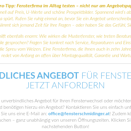
ra-Tipp: Fensterfirma im Alltag testen – nicht nur am Angebotspa
nell auf Preis, U-Werte und schöne Prospektbilder. Spannend wird’s a
ma spürt. Rufen Sie ruhig einmal an, bevor Sie ein Angebot unterschreib
Nimmt sich jemand Zeit für Ihre Fragen – oder haben Sie das Gefühl, Si
lft ebenfalls enorm: Wie wirken die Musterfenster, wie treten Beratu
ile gesprochen? Fragen Sie konkret nach Service, Reparaturen und Ein
 die Spreu vom Weizen. Eine Fensterfirma, die Ihnen auch in zehn Jahr
l, redet von Anfang an offen über Montagequalität, Garantie und Wart
DLICHES ANGEBOT
FÜR FENST
JETZT ANFORDERN
 unverbindliches Angebot für Ihren Fensterwechsel oder möchten
 benötigen hierzu ein Angebot? Kontaktieren Sie uns einfach u
Sie uns eine E-Mail an:
office@fensterschmidinger.at
! Zudem kö
chen – ganz unabhängig von unseren Öffnungszeiten. Klicken Si
nachstehenden Button!