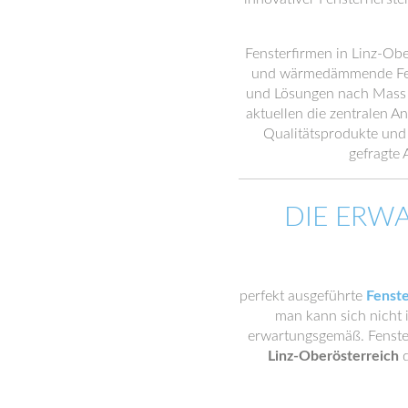
Fensterfirmen in Linz-Obe
und wärmedämmende Fenst
und Lösungen nach Mass as
aktuellen die zentralen A
Qualitätsprodukte und 
gefragte 
DIE ERW
perfekt ausgeführte
Fenst
man kann sich nicht i
erwartungsgemäß. Fenster
Linz-Oberösterreich
d