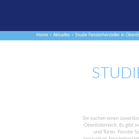
Home
>
Aktuelles
> Studie Fensterhersteller in Oberös
STUDI
Sie suchen einen zuverläs
Oberösterreich. Es gibt v
und Türen. Fenster S
innovativer Fensterherste