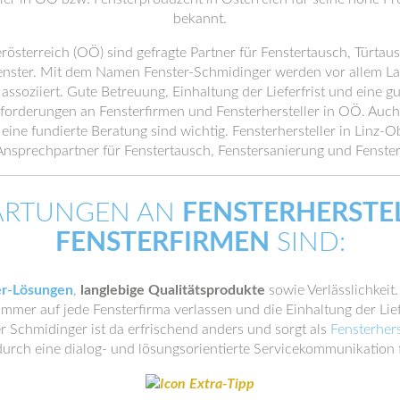
bekannt.
rösterreich (OÖ) sind gefragte Partner für Fenstertausch, Türta
er. Mit dem Namen Fenster-Schmidinger werden vor allem Langl
soziiert. Gute Betreuung, Einhaltung der Lieferfrist und eine gu
nforderungen an Fensterfirmen und Fensterhersteller in OÖ. Auch V
eine fundierte Beratung sind wichtig. Fensterhersteller in Linz-O
Ansprechpartner für Fenstertausch, Fenstersanierung und Fenste
ARTUNGEN AN
FENSTERHERSTE
FENSTERFIRMEN
SIND:
er-Lösungen
,
langlebige Qualitätsprodukte
sowie Verlässlichkeit
mmer auf jede Fensterfirma verlassen und die Einhaltung der Lief
 Schmidinger ist da erfrischend anders und sorgt als
Fensterhers
urch eine dialog- und lösungsorientierte Servicekommunikation 