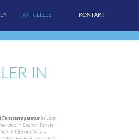
GEN
AKTUELLES
KONTAKT
LER IN
d Fensterreparatur
in Linz-
lservice in Sachen Fenster
men in OÖ und ist als
odukt- und Servicequalität