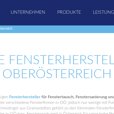
UNTERNEHMEN
PRODUKTE
LEISTUN
terreich
E FENSTERHERSTEL
OBERÖSTERREICH
sigen
Fensterhersteller
für Fenstertausch, Fenstersanierung un
iele verschiedene Fensterfirmen in OÖ, jedoch nur wenige mit Ful
chmidinger aus Gramastetten gehört zu den führenden Fensterfir
ller in OÖ bzw. Fensterproduzent in Österreich für seine hohe Pr