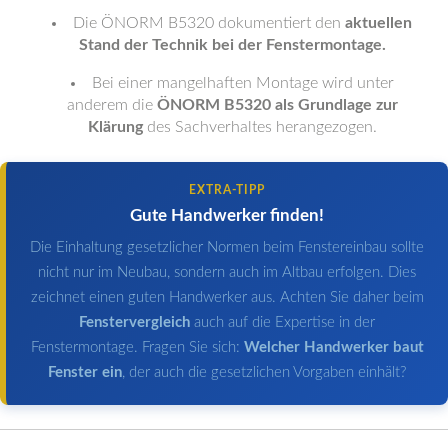
Die ÖNORM B5320 dokumentiert den
aktuellen
Stand der Technik bei der Fenstermontage.
Bei einer mangelhaften Montage wird unter
anderem die
ÖNORM B5320 als Grundlage zur
Klärung
des Sachverhaltes herangezogen.
EXTRA-TIPP
Gute Handwerker finden!
Die Einhaltung gesetzlicher Normen beim Fenstereinbau sollte
nicht nur im Neubau, sondern auch im Altbau erfolgen. Dies
zeichnet einen guten Handwerker aus. Achten Sie daher beim
Fenstervergleich
auch auf die Expertise in der
Fenstermontage. Fragen Sie sich:
Welcher Handwerker baut
Fenster ein
, der auch die gesetzlichen Vorgaben einhält?