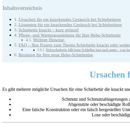
Inhaltsverzeichnis
Ursachen für ein knackendes Geräusch bei Schiebetüren
Lösungen für ein knackendes Geräusch bei Schiebetüren
Schiebetür knackt – kurz gefasst!
Pflege- und Wartungsanleitung für Ihre Hebe-Schiebetür
Wichtige Hinweise:
FAQ – Ihre Fragen zum Thema Schiebetür knackt oder weite
Hebeschiebetür fällt beim Schließen hart nach unten – was ka
Beratung für Ihre neue Hebe-Schiebetüre
Ursachen
f
Es gibt mehrere mögliche Ursachen für eine Schiebetür die knackt un
Schmutz und Schmutzablagerungen auf
Abgenutzte oder beschädigte Roll
Eine falsche Konstruktion oder ein falsch hergestellter 
Lose oder beschädigt