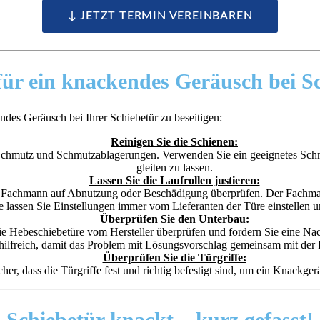
↓ JETZT TERMIN VEREINBAREN
ür ein knackendes Geräusch bei S
ndes Geräusch bei Ihrer Schiebetür zu beseitigen:
Reinigen Sie die Schienen:
f Schmutz und Schmutzablagerungen. Verwenden Sie ein geeignetes Schm
gleiten zu lassen.
Lassen Sie die Laufrollen justieren:
em Fachmann auf Abnutzung oder Beschädigung überprüfen. Der Fachman
tte lassen Sie Einstellungen immer vom Lieferanten der Türe einstellen un
Überprüfen Sie den Unterbau:
ie Hebeschiebetüre vom Hersteller überprüfen und fordern Sie eine Nach
hilfreich, damit das Problem mit Lösungsvorschlag gemeinsam mit der F
Überprüfen Sie die Türgriffe:
icher, dass die Türgriffe fest und richtig befestigt sind, um ein Knackg
Schiebetür knackt –
kurz gefasst!