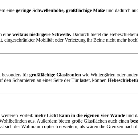
rem eine
geringe Schwellenhöhe, großflächige Maße
und dadurch au
n eine
weitaus niedrigere Schwelle.
Dadurch bietet die Hebeschiebetür
, eingeschränkter Mobilität oder Verletzung ihr Beine nicht mehr ho
n besonders für
großflächige Glasfronten
wie Wintergärten oder andere
 den Scharnieren an einer Seite der Tür lastet, können
Hebeschiebet
weiteren Vorteil:
mehr Licht kann in die eigenen vier Wände
und da
e Wohlbefinden aus. Außerdem bieten große Glasflächen auch einen
bes
sst sich der Wohnraum optisch erweitern, als wären die Grenzen nach 