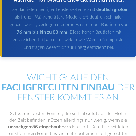
Die Bautiefen heutiger Fenstersysteme sind
deutlich größer
als früher. Während ältere Modelle oft deutlich schmaler
gebaut waren, verfügen moderne Fenster über Bautiefen von
76 mm bis hin zu 88 mm
. Diese hohen Bautiefen mit
zusätzlichen Luftkammern wirken wie Wärmedämmpolster
und tragen wesentlich zur Energieeffizienz bei.
WICHTIG: AUF DEN
FACHGERECHTEN EINBAU
DER
FENSTER KOMMT ES AN
Selbst die besten Fenster, die sich absolut auf der Höhe
der Zeit befinden, nützen allerdings nur wenig, wenn sie
unsachgemäß eingebaut
worden sind. Damit sie wirklich
funktionieren kommt es vielmehr auf einen fachgerechten